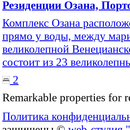
Резиденции Озана, Порт
Комплекс Озана располож
прямо у воды, между мари
великолепной Венецианск
состоит из 23 великолепн
2
Remarkable properties for r
Политика конфиденциаль
защищены ©
web-студия "