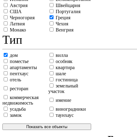
Австрия
Швейцария
США
Португалия
Черногория
Греция
Латвия
Чехия
Монако
Венгрия
Тип
дом
вилла
поместье
особняк
апартаменты
квартира
пентхаус
шале
отель
гостиница
земельный
ресторан
участок
коммерческая
имение
недвижимость
усадьба
виноградники
замок
таунхаус
Показать все объекты