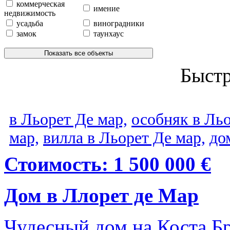
коммерческая
имение
недвижимость
усадьба
виноградники
замок
таунхаус
Показать все объекты
Быст
в Льорет Де мар,
особняк в Льо
мар,
вилла в Льорет Де мар,
до
Стоимость: 1 500 000 €
Дом в Ллорет де Мар
Чудесный дом на Коста Бр