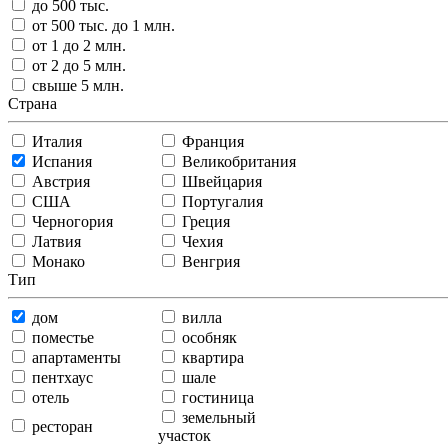
до 500 тыс.
от 500 тыс. до 1 млн.
от 1 до 2 млн.
от 2 до 5 млн.
свыше 5 млн.
Страна
Италия
Франция
Испания
Великобритания
Австрия
Швейцария
США
Португалия
Черногория
Греция
Латвия
Чехия
Монако
Венгрия
Тип
дом
вилла
поместье
особняк
апартаменты
квартира
пентхаус
шале
отель
гостиница
земельный
ресторан
участок