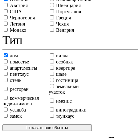
Австрия
Швейцария
США
Португалия
Черногория
Греция
Латвия
Чехия
Монако
Венгрия
Тип
дом
вилла
поместье
особняк
апартаменты
квартира
пентхаус
шале
отель
гостиница
земельный
ресторан
участок
коммерческая
имение
недвижимость
усадьба
виноградники
замок
таунхаус
Показать все объекты