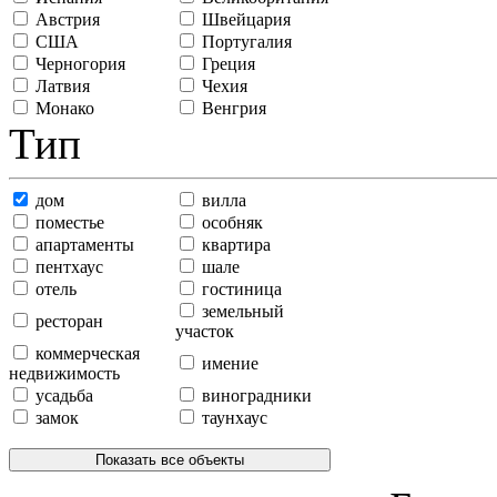
Австрия
Швейцария
США
Португалия
Черногория
Греция
Латвия
Чехия
Монако
Венгрия
Тип
дом
вилла
поместье
особняк
апартаменты
квартира
пентхаус
шале
отель
гостиница
земельный
ресторан
участок
коммерческая
имение
недвижимость
усадьба
виноградники
замок
таунхаус
Показать все объекты