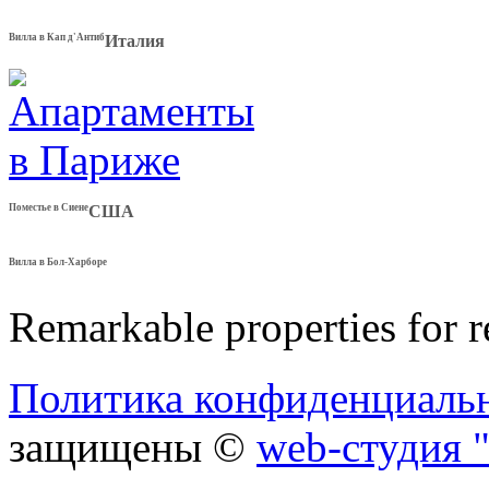
Вилла в Кап д'Антиб
Италия
Поместье в Сиене
США
Вилла в Бол-Харборе
Remarkable properties for r
Политика конфиденциаль
защищены ©
web-студия "