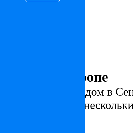
Дом в Сан-Тропе
Очаровательный дом в Се
центре города, в несколь
де Лис и порта
7 080 357
$