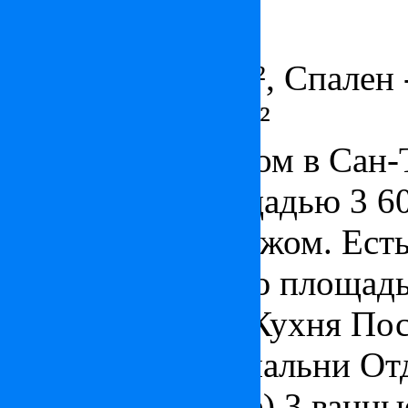
ID: FR2373
Площадь - 300 м², Спален -
Участок - 3600 м²
Этот чудесный дом в Сан-
ровный сад площадью 3 6
бассейном и гаражом. Ест
увеличить жилую площадь
Салон-гостиная Кухня Пос
Гардеробная 2 спальни От
домике (пулхаусе) 3 ванн