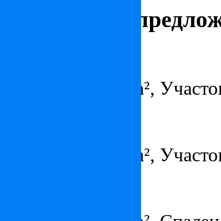
поместье в Сен-Тропе
поместье на Лазурном Берегу
поместье в
Интересные предло
Дом в Кап-д'Ай
по запросу
Площадь – 477 m², Участок
Квартира в Париже
3 500 000 €
Площадь – 265 m², Участок
Квартира в Париже
по запросу