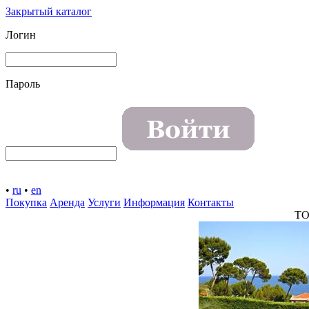
Закрытый каталог
Логин
Пароль
•
ru
•
en
Покупка
Аренда
Услуги
Информация
Контакты
TO