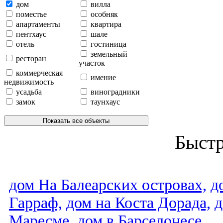
дом
вилла
поместье
особняк
апартаменты
квартира
пентхаус
шале
отель
гостиница
земельный
ресторан
участок
коммерческая
имение
недвижимость
усадьба
виноградники
замок
таунхаус
Показать все объекты
Быст
дом На Балеарских островах,
д
Гарраф,
дом на Коста Дорада,
д
Маресме,
дом в Барселонесе