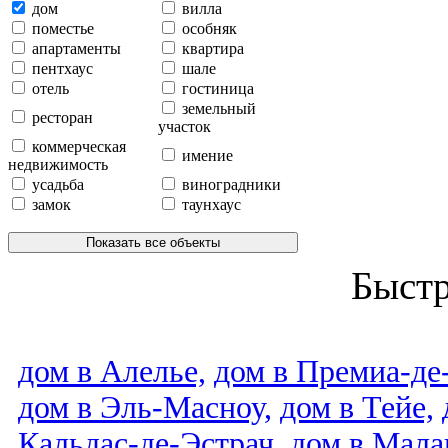
дом
вилла
поместье
особняк
апартаменты
квартира
пентхаус
шале
отель
гостиница
земельный
ресторан
участок
коммерческая
имение
недвижимость
усадьба
виноградники
замок
таунхаус
Показать все объекты
Быст
дом в Алелье,
дом в Премиа-де
дом в Эль-Масноу,
дом в Тейе,
Кальдас-де-Эстрач,
дом в Мала