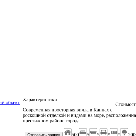
Характеристики
й объект
Стоимост
Современная просторная вилла в Каннах с
роскошной отделкой и видами на море, расположенна
престижном районе города
500
5
5
*
*
200