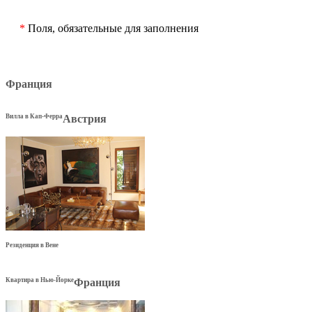
*
Поля, обязательные для заполнения
Франция
Вилла в Кап-Ферра
Австрия
Резиденция в Вене
Квартира в Нью-Йорке
Франция