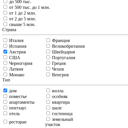
до 500 тыс.
от 500 тыс. до 1 млн.
от 1 до 2 млн.
от 2 до 5 млн.
свыше 5 млн.
Страна
Италия
Франция
Испания
Великобритания
Австрия
Швейцария
США
Португалия
Черногория
Греция
Латвия
Чехия
Монако
Венгрия
Тип
дом
вилла
поместье
особняк
апартаменты
квартира
пентхаус
шале
отель
гостиница
земельный
ресторан
участок