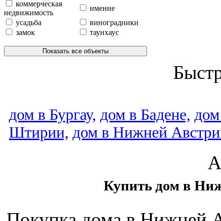
коммерческая
имение
недвижимость
усадьба
виноградники
замок
таунхаус
Показать все объекты
Быст
дом в Бургау,
дом в Бадене,
дом
Штирии,
дом в Нижней Австри
А
Купить дом в Ниж
Покупка дома в Нижней А