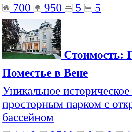
700
950
5
5
Стоимость: 
Поместье в Вене
Уникальное историческое 
просторным парком с от
бассейном