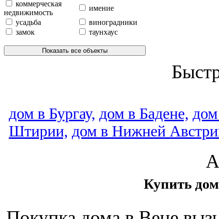
коммерческая
имение
недвижимость
усадьба
виноградники
замок
таунхаус
Показать все объекты
Быст
дом в Бургау,
дом в Бадене,
дом
Штирии,
дом в Нижней Австри
А
Купить дом 
Покупка дома в Вене выз