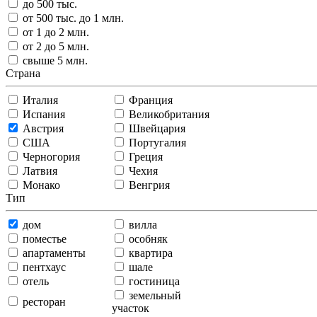
до 500 тыс.
от 500 тыс. до 1 млн.
от 1 до 2 млн.
от 2 до 5 млн.
свыше 5 млн.
Страна
Италия
Франция
Испания
Великобритания
Австрия
Швейцария
США
Португалия
Черногория
Греция
Латвия
Чехия
Монако
Венгрия
Тип
дом
вилла
поместье
особняк
апартаменты
квартира
пентхаус
шале
отель
гостиница
земельный
ресторан
участок