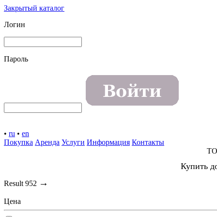
Закрытый каталог
Логин
Пароль
•
ru
•
en
Покупка
Аренда
Услуги
Информация
Контакты
TO
Купить д
→
Result
952
Цена