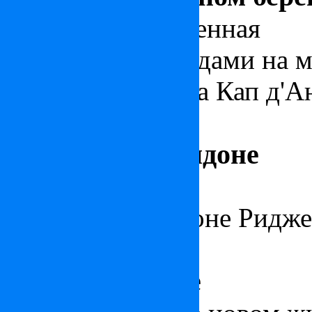
Красивая современная
вил
панорамными видами на м
расположенная на Кап д'А
Квартира в Лондоне
Стильная
квартира в Лонд
престижном районе Ридже
Вилла на Крите