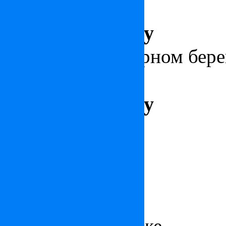
Италия
Цена: по запросу
Особняк на Лазурном бере
Франция
Цена: по запросу
Франция
Квартира в Париже
Цена: по запросу
Площадь 396 м², 3 Спал
Квартира в Париже