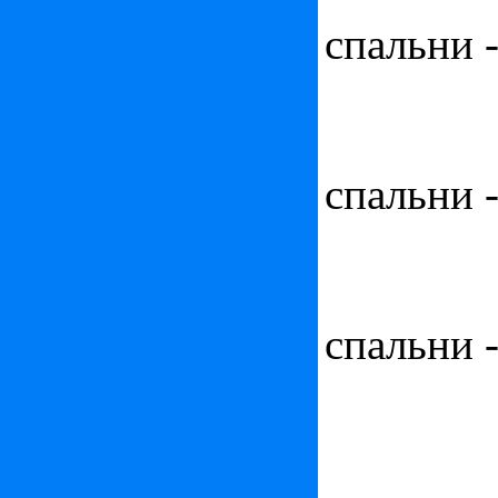
Площадь - 79 м², спальни -
Квартира в Монако
Цена:
2 300 000
€
Площадь - 80 м², спальни -
Квартира в Монте-Карло
Цена:
2 120 000
€
Площадь - 72 м², спальни -
парковка
Квартира-студия в Монте-
Цена:
1 950 000
€