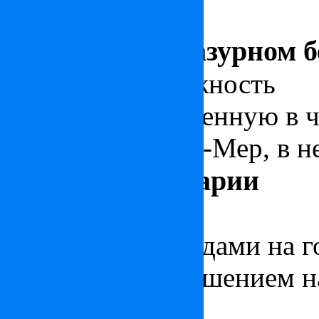
Квартира на Лазурном б
Отличная возможность
ку
берегу
, расположенную в 
Вильфранш-Сюр-Мер, в не
Шале в Швейцарии
Стильное
шале в Швейцар
панорамными видами на г
Монтана, с разрешением н