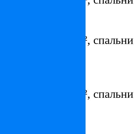
Квартира в Монте-Карло
Цена:
по запросу
Площадь - 296 м², спальни 
парковка
Пентхаус в Монте-Карло
Цена:
по запросу
Площадь - 823 м², спальни 
парковка
Квартира в Монако