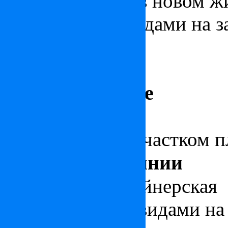
Вилла на Крите
в новом жи
панорамными видами на з
инфинити.
Вилла в Тоскане
Историческая
вилла в Тос
и собственным участком п
Вилла на Сардинии
Уникальная дизайнерская
великолепными видами на