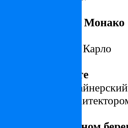
Апартаменты в Монако
Великолепная
квартира в 
на море и Монте Карло
Дом в Будапеште
Уникальный дизайнерски
выдающимся архитекторо
Вилла на Лазурном бере