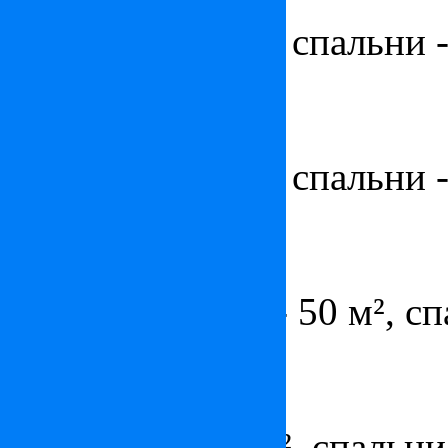
Площадь - 58 м², спальни -
Квартира-студия в Монако
Цена:
1 500 000
€
Площадь - 38 м², спальни -
Квартира в Монако
Цена:
1 250 000
€
участок/терраса - 50 м², сп
Квартира в Монако
Цена:
по запросу
Площадь - 440 м², спальни 