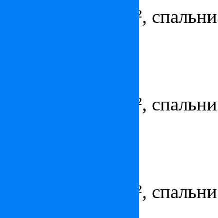
Площадь - 175 м², спальни 
парковка
Апартаменты в Монако
Цена:
8 150 000
€
Площадь - 178 м², спальни 
парковка
Квартира в Монако
Цена:
6 300 000
€
Площадь - 190 м², спальни 
парковка