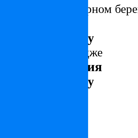
Особняк на Лазурном бере
Франция
Цена: по запросу
Дом в Найтсбридже
Великобритания
Цена: по запросу
Италия
Вилла в Кастильонч
Цена: по запросу