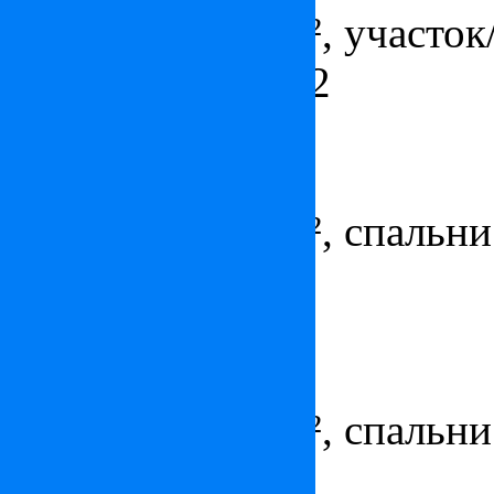
Площадь - 132 м², участок/
ванных комнат - 2
Квартира в Монако
Цена:
по запросу
Площадь - 212 м², спальни 
парковка
Квартира в Монако
Цена:
по запросу
Площадь - 124 м², спальни 
парковка