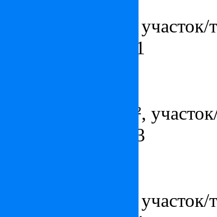
Цена:
2 650 000
€
Площадь - 85 м², участок/те
ванных комнат - 1
Апартаменты в Монте-Кар
Цена:
по запросу
Площадь - 190 м², участок/
ванных комнат - 3
Квартира в Монте-Карло
Цена:
3 900 000
€
Площадь - 65 м², участок/те