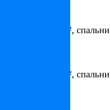
Квартира в Монако
Цена:
8 500 000
€
Площадь - 190 м², спальни 
парковка
Квартира в Монте-Карло
Цена:
по запросу
Площадь - 164 м², спальни 
парковка
Квартира в Монако
Цена:
по запросу