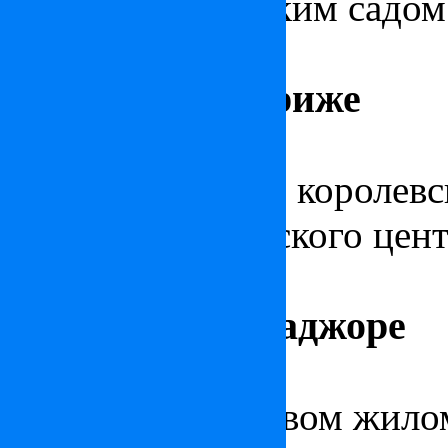
средиземноморским садом
Квартира в Париже
Дизайнерская
квартира в 
шагах от Лувра и королевс
сердце исторического цен
Квартира на Маджоре
Стильная
квартира на Ма
потрясающем новом жилом