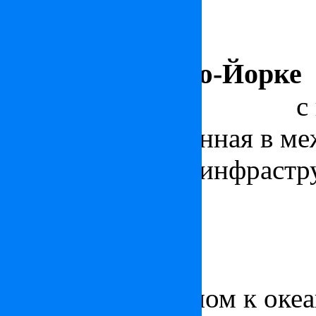
озера.
Квартира в Нью-Йорке
Квартира на Манхэттене
с
Йорк, расположенная в м
класса с богатой инфрастр
Дом в Майами
Роскошная
вилла в Майам
и прямым доступом к океа