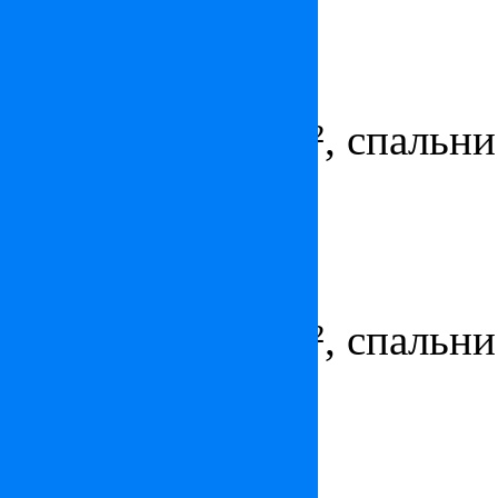
Квартира в Монте-Карло
Цена:
6 400 000
€
Площадь - 140 м², спальни 
парковка
Квартира в Монако
Цена:
5 300 000
€
Площадь - 142 м², спальни 
парковка
Квартира в Монте-Карло
Цена:
5 400 000
€