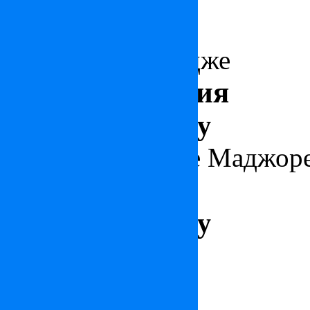
Площадь 390 м², 6 Спал
Дом в Найтсбридже
Великобритания
Цена: по запросу
Особняк на озере Маджор
Италия
Цена: по запросу
Италия
Вилла в Версилии