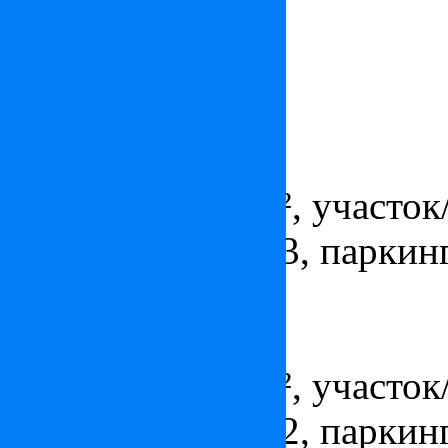
3 800 000
€
Площадь 548 м², Площадь
Апартаменты в Монте-Кар
Цена:
по запросу
Площадь - 230 м², участок/
ванных комнат - 3, паркинг
Квартира в Монте-Карло
Цена:
8 300 000
€
Площадь - 173 м², участок/
ванных комнат - 2, паркинг