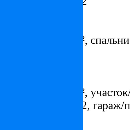
ванных комнат - 2
Квартира в Монте-Карло
Цена:
по запросу
Площадь - 164 м², спальни 
паркингов - 2
Апартаменты в Монте-Кар
Цена:
3 500 000
€
Площадь - 108 м², участок/
ванных комнат - 2, гараж/
Апартаменты в Монте-Кар