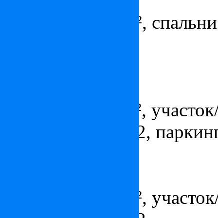
Цена:
по запросу
Площадь - 154 м², спальни 
парковка
Апартаменты в Монте-Кар
Цена:
5 250 000
€
Площадь - 110 м², участок/
ванных комнат - 2, паркинг
Пентхаус в Монте-Карло
Цена:
по запросу
Площадь - 201 м², участок/