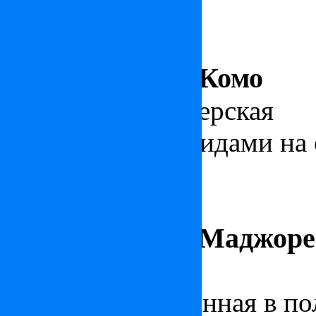
Лодердейл.
Вилла на озере Комо
Стильная дизайнерская
ви
потрясающими видами на 
"умный дом"
Вилла на озере Маджоре
Просторная
вилла на Мад
озеро, расположенная в п