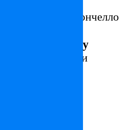
Площадь 450 м², Площадь
Вилла в Кастильончелло
Италия
Цена: по запросу
Вилла в Версилии
Италия
3 800 000
€
Великобритания
Дом в Найтсбридже
Цена: по запросу