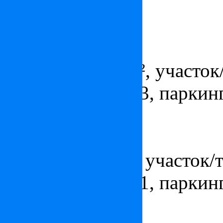
паркингов - 2
Квартира в Монте-Карло
Цена:
по запросу
Площадь - 259 м², участок/
ванных комнат - 3, паркинг
Квартира в Монако
Цена:
2 450 000
€
Площадь - 76 м², участок/те
ванных комнат - 1, паркинг
Квартира в Монте-Карло