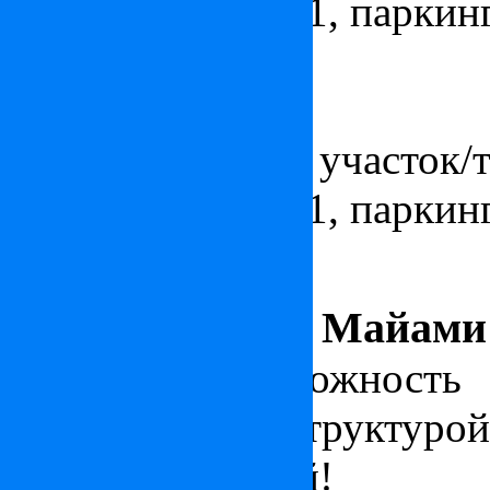
ванных комнат - 1, паркинг
Квартира в Монако
Цена:
4 750 000
€
Площадь - 66 м², участок/те
ванных комнат - 1, паркинг
ru
•
en
Покупка
Аренда
Инвестиции
Услуги
Информация
Контакты
Апартаменты в Майами
Уникальная возможность
звездной инфраструктурой
большой скидкой!