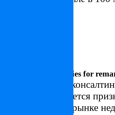
Недвижимость в мегапо
Горнолыжные курорты
Недвижимость на побер
Традиционные поместь
Remarkable properties for remar
Инвестиционно-консалтинг
International является пр
международном рынке нед