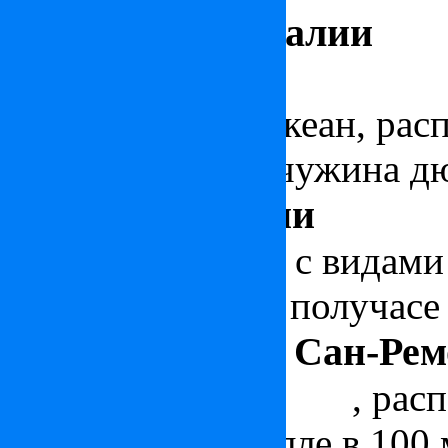
Вилла в Португалии
Дизайнерский
дом в Порт
Атлантический океан, ра
комплексе «Жемчужина д
Вилла в Лигурии
Вилла в Лигурии
с видами 
расположенная в получасе
Апартаменты в Сан-Рем
Квартира в Сан-Ремо
, рас
исторической вилле в 100 