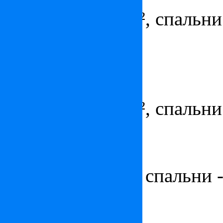
Площадь - 108 м², спальни 
парковка
Апартаменты в Монте-Кар
Цена:
по запросу
Площадь - 140 м², спальни 
Квартира в Монте-Карло
Цена:
3 400 000
€
Площадь - 77 м², спальни -
Апартаменты в Монако
Цена:
2 950 000
€