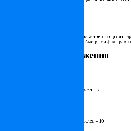
США. Информация по стране
США. Гид покупателя недвижимости
США. Статьи по стране
Подписаться на рассылку
Смотрите также
Вас заинтересовал объект, но хотели бы посмотреть и оценить д
предложения, вы можете воспользоваться быстрыми фильтрами 
квартира В Манхэттене
квартира в Нью-Йорке
квартира в США
Интересные предложения
Пентхаус в Нью-Йорке
по запросу
Спален – 4
Дом в Лютри
5 700 000 €
Площадь – 341 m², Участок – 1659 m², Спален – 5
Дом в Лондоне
по запросу
Площадь – 641 m², Спален – 5
Вилла в Каннах
по запросу
Площадь – 1800 m², Участок – 6464 m², Спален – 10
Квартира в центре Парижа