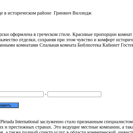
це в историческом районе Гринвич Виллидж
рски оформлена в греческом стиле. Красивые пропорции комнат 
качество отделки, сохраняя при этом чувство и комфорт истори
 ванными комнатами Спальная комната Библиотека Кабинет Гост
-
Pleiada International заслуженно стало признанным специалист
ых и престижных странах. Это ведущие местные компании, а так
в, а также полный спектр услуг в области коммерческой, инве