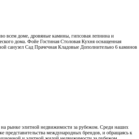
во всем доме, дровяные камины, гипсовая лепнина и
ческого дома. Фойе Гостиная Столовая Кухня оснащенная
евой санузел Сад Прачечная Кладовые Дополнительно 6 каминов
ом на рынке элитной недвижимости за рубежом. Среди наших
же представительства международных брендов, и обращаясь к
стиционной и элитной жилой недвижимости за рубежом.