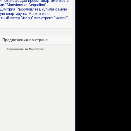
 потрясающий проект апартаментов в
и "Маnsions at Acqualina"
 Дмитрия Рыболовлева купила самую
ую квартиру на Манхэттене
тный актер Уилл Смит строит "живой"
Предложения по стране
Апартаменты на Манхэттене