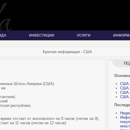
НДА
ИНВЕСТИЦИИ
УСЛУГИ
ИНФОРМ
Краткая информация - США
ПО
Основн
иненные Штаты Америки (США)
США.
 км
США.
США.
тантизм)
США. 
ский
Последн
тская республика
Недв
Инфо
ремя отстает от московского на 8 часов (летом на 9),
поку
тает на 11 часов (летом на 12 часов)
иност