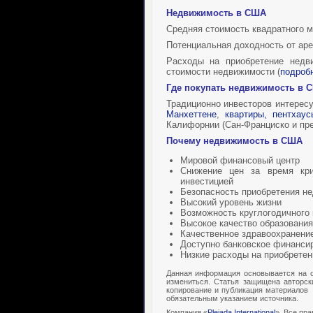
Недвижимость в США
Средняя стоимость квадратного м
Потенциальная доходность от ар
Расходы на приобретение недв
стоимости недвижимости (
подроб
Где покупать
недвижимость в 
Традиционно инвесторов интерес
Манхеттене
,
квартиры, пентха
Калифорнии (Сан-Франциско и пр
Почему
недвижимость в США
Мировой финансовый центр
Снижение цен за время кри
инвестицией
Безопасность приобретения н
Высокий уровень жизни
Возможность круглогодичного
Высокое качество образования
Качественное здравоохранени
Доступно банковское финанси
Низкие расходы на приобрете
Данная информация основывается на о
измениться. Статья защищена авторск
копирование и публикация материалов
обязательным указанием источника.
Компания «
Pleiada International
». Все пр