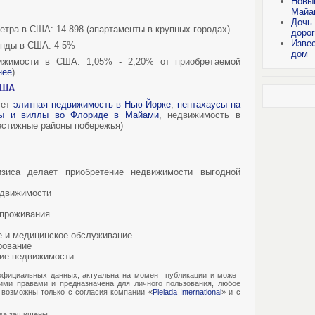
Новый
Майам
Дочь
етра в США: 14 898 (апартаменты в крупных городах)
дорог
Извес
енды в США: 4-5%
дом
ижимости в США: 1,05% - 2,20% от приобретаемой
нее
)
США
ует
элитная недвижимость в Нью-Йорке
,
пентахаусы на
усы и виллы во Флориде в Майами
, недвижимость в
естижные районы побережья)
зиса делает приобретение недвижимости выгодной
едвижимости
 проживания
е и медицинское обслуживание
рование
ние недвижимости
фициальных данных, актуальна на момент публикации и может
ими правами и предназначена для личного пользования, любое
возможны только с согласия компании «
Pleiada International
» и с
ава защищены