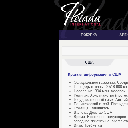
ПОКУПКА
АРЕ
США
Краткая информация о США
Официальное название: Соед
Площадь страны: 9 518 900 кв.
Население: 304 млн. человек
Религия: Христианство (протес
Государственный язык: Англий
Политический строй: Президен
Столица: Вашингтон
Валюта: Доллар США
Время: Восточное полушарие: в
западное побережье: время отс
Виза: Требуется