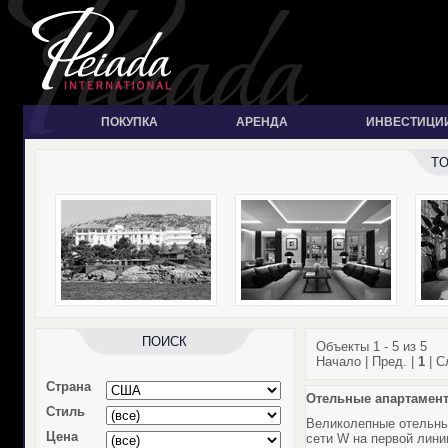
ПОКУПКА
АРЕНДА
ИНВЕСТИЦИ
T
ПОИСК
Объекты 1 - 5 из 5
Начало | Пред. |
1
| С
Страна
Отельные апартамент
Стиль
Великолепные отельны
Цена
сети W на первой лини