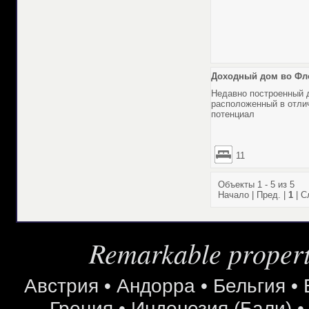
Доходный дом во Фло
Недавно построенный 
расположенный в отли
потенциал
11
Объекты 1 - 5 из 5
Начало | Пред. |
1
| С
Remarkable properti
Австрия
•
Андорра
•
Бельгия
•
Греция
•
Индонезия (Бали)