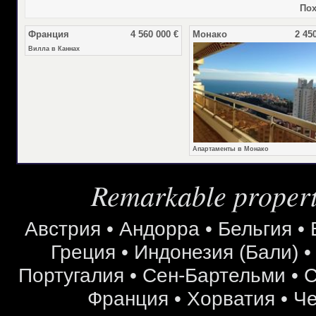
Пох
Франция
4 560 000 €
Монако
2 45
Вилла в Каннах
Апартаменты в Монако
Remarkable properti
Австрия
•
Андорра
•
Бельгия
•
Греция
•
Индонезия (Бали)
Португалия
•
Сен-Бартельми
•
С
Франция
•
Хорватия
•
Че