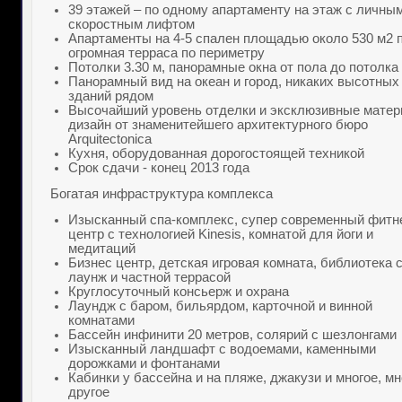
39 этажей – по одному апартаменту на этаж с личны
скоростным лифтом
Апартаменты на 4-5 спален площадью около 53
0 м2
п
огромная терраса по периметру
Потолки
3.30 м, панорамные окна от пола до потолка
Панорамный вид на океан и город, никаких высотных
зданий рядом
Высочайший уровень отделки и эксклюзивные матер
дизайн от знаменитейшего архитектурного бюро
Arquitectonica
Кухня, оборудованная дорогостоящей техникой
Срок сдачи - конец 2013 года
Богатая инфраструктура комплекса
Изысканный спа-комплекс, супер современный фитн
центр с технологией Kinesis, комнатой для йоги и
медитаций
Бизнес центр, детская игровая комната, библиотека 
лаунж и частной террасой
Круглосуточный консьерж и охрана
Лаундж с баром, бильярдом, карточной и винной
комнатами
Бассейн инфинити 20 метров
,
солярий с шезлонгами
Изысканный ландшафт с водоемами, каменными
дорожками и фонтанами
Кабинки у бассейна и на пляже, джакузи и многое, мн
другое