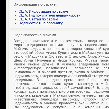
Информация по стране:
США. Информация по стране
США. Гид покупателя недвижимости
США. Статьи по стране
Подписаться на рассылку
Недвижимость в Майами
Звезды, знаменитости и состоятельные люди со вс
мира традиционно стремятся
купить недвижимост
Майами
, ведь это не просто всемирно известный кур
это особый образ жизни.
Купить дом в Майами
уже да
решили Мадонна и Сильвестр Сталлоне, Опра Уинфр
Шер, Алла Пугачева и Игорь Крутой, Рустам Тарик
многие многие другие. К услугам владельцев бога
инфраструктура, безопасность, великолепные пля
немаловажен и высокий престиж,
вилла в Майами
- 
недвижимость, которая подчеркивает особый статус св
владельца. В последнее время все больше на
соотечественников решают
купить квартиру в Май
чтобы отдыхать здесь со своей семьей зимой. Благод
кризису, здесь появилось много интересных предложе
и
покупка квартиры в Майами
сейчас является выгод
инвестицией; благодаря высокому спросу
элит
недвижимость в Майами
продается очень активно. Е
Вы задумались о покупке, наша компания мо