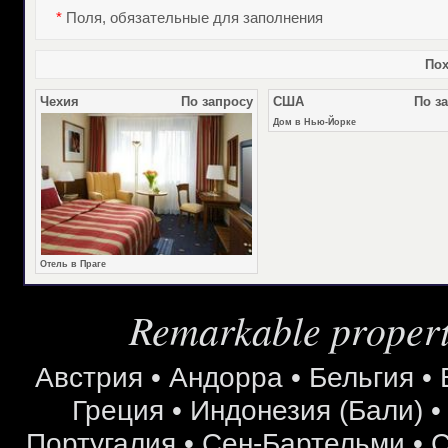
*
Поля, обязательные для заполнения
Пох
Чехия
По запросу
США
По з
Дом в Нью-Йорке
Отель в Праге
Remarkable properti
Австрия
•
Андорра
•
Бельгия
•
Греция
•
Индонезия (Бали)
Португалия
•
Сен-Бартельми
•
С