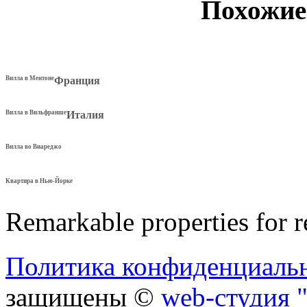
Похожие
Вилла в Ментоне
Франция
Вилла в Вильфранше
Италия
Вилла во Виареджо
Квартира в Нью-Йорке
Remarkable properties for r
Политика конфиденциаль
защищены ©
web-студия "