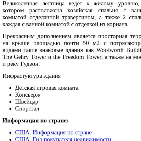
Великолепная лестница ведет к жилому уровню,
котором расположена хозяйская спальня с ван
комнатой отделанной травертином, а также 2 спал
каждая с ванной комнатой с отделкой из кориана.
Прекрасным дополнением является просторная терр
на крыше площадью почти 50 м2 с потрясающ
видами такие знаковые здания как
Woolworth
Build
The
Gehry
Tower
и
the
Freedom
Tower
, а также на м
и реку Гудзон.
Инфрастуктура здания
Детская игровая комната
Консьерж
Швейцар
Спортзал
Информация по стране:
США. Информация по стране
США. Гид покупателя недвижимости