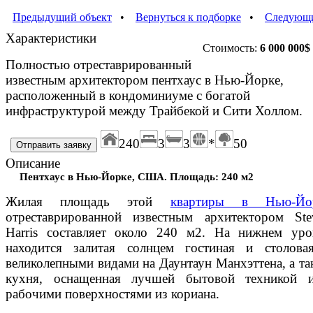
Предыдущий объект
•
Вернуться к подборке
•
Следующи
Характеристики
Стоимость:
6 000 000
$
Полностью отреставрированный
известным архитектором пентхаус в Нью-Йорке,
расположенный в кондоминиуме с богатой
инфраструктурой между Трайбекой и Сити Холлом.
240
3
3
*
50
Описание
Пентхаус в Нью-Йорке, США. Площадь: 240 м2
Жилая площадь этой
квартиры в Нью-Йо
отреставрированной известным архитектором Ste
Harris составляет около 240 м2. На нижнем уро
находится залитая солнцем гостиная и столова
великолепными видами на Даунтаун Манхэттена, а та
кухня, оснащенная лучшей бытовой техникой 
рабочими поверхностями из кориана.