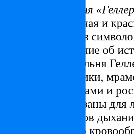
Лечебная купальня «Гелле
Наиболее известная и крас
ставшая одним из символов
Первое упоминание об ист
Знаменитая купальня Гелл
плитки из майолики, мра
витражными окнами и рос
Процедуры показаны для л
движения, органов дыхан
периферического кровооб