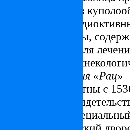
цветные оконца в куполоо
Состав: мягко радиоктивн
карбонатные воды, содер
Рекомендуются для лечени
системы и при гинекологи
Лечебная купальня «Рац»
Источники известны с
153
купальни, как свидетельс
того времени, специальный
прямо в королевский двор