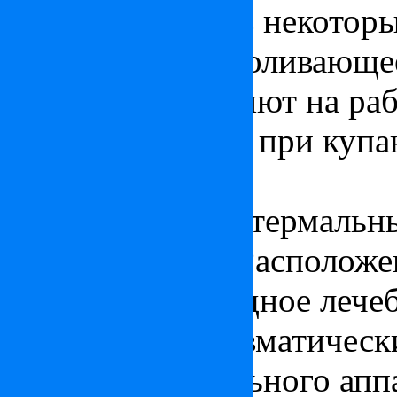
Хевизе, а также в некотор
оказывают обезболивающее
благотворно влияют на раб
Они полезны как при купан
Хевиз
Самый крупный термальны
на озере Хевиз. Расположе
разлома тепловодное лече
помогает при ревматическ
опорно-двигательного аппа