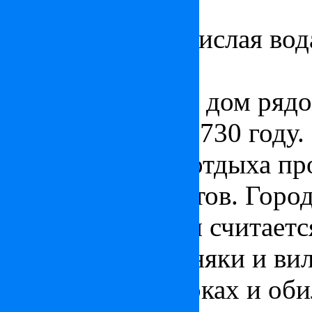
углекислых вод.
Фюредская углекислая вод
римскую эпоху.
Первый гостевой дом ряд
был построен в 1730 году.
местом лечения отдыха пр
художников, поэтов. Город
аристократизма и считаетс
Старинные особняки и ви
скульптуры в парках и оби