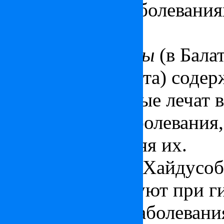
для питья при заболевани
путей.
Известковые воды
(в Бала
купален Будапешта) содер
гидрогена, которые лечат 
двигательные заболевания
на кости, укрепляя их.
Хлорные воды
(в Хайдусоб
Параде) используют при г
урологических заболевания