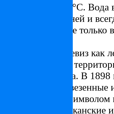
°С, зимой 22–24 °С. Вода 
в течение двух дней и все
силой обладает не только в
озера.
История озера Хевиз как л
1795 г
., когда эта террито
Дёрдя Фештетича. В
1898 
озеро Хевиз привезенные 
поры они стали символом 
египетские, африканские 