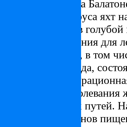
визитная карточка Балатон
белоснежные паруса яхт на
отражающегося в голубой 
Основные показания для л
кровообращения, в том чи
инфаркта миокарда, состо
лечения, предоперационна
заболевания: заболевания 
желчевыводящих путей. Н
заболевания органов пище