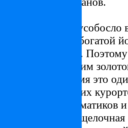
дыхательных органов.
Хайдусобосло
В
1925 г
. в Хайдусобосло
и горячей воды, богатой 
коричневый цвет. Поэтом
называют «горячим золото
В настоящее время это од
бальнеологических курорт
«Меккой для ревматиков и
Углеводородная щелочная 