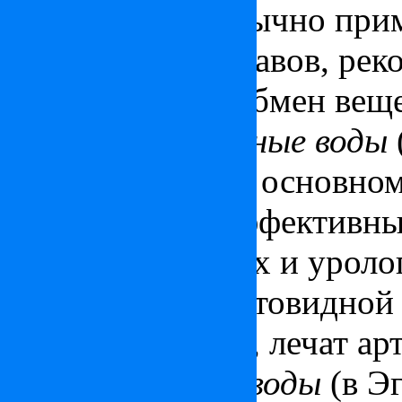
Серные воды
, обычно при
заболеваний суставов, рек
Вода улучшает обмен веще
Йодистые, бромные воды
Хайдусобосло) в основном
Они особенно эффективны
гинекологических и уроло
заболеваниях щитовидной
кровообращение, лечат ар
Радиоактивные воды
(в Э