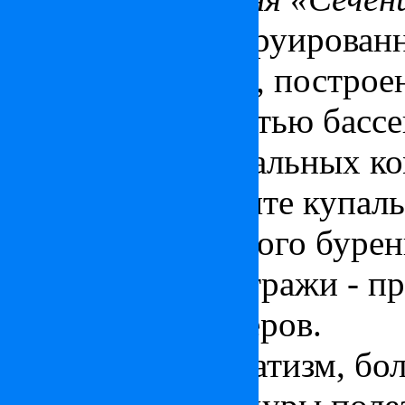
Недавно реконструированн
купальня Сечени, построен
своими пятнадцатью бассе
крупнейших купальных ко
первая в Будапеште купаль
скважины глубокого буре
и стеклянные витражи - п
венгерских мастеров.
Здесь лечат ревматизм, бол