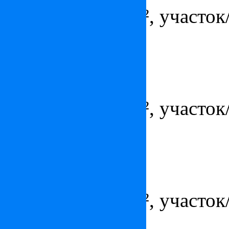
Площадь - 248 м², участок/
гараж/парковка
Вилла на Лазурном берегу
Цена:
2 672 727
$
Площадь - 184 м², участок/
гараж/парковка
Вилла в Каннах
Цена:
по запросу
Площадь - 320 м², участок/
гараж/парковка