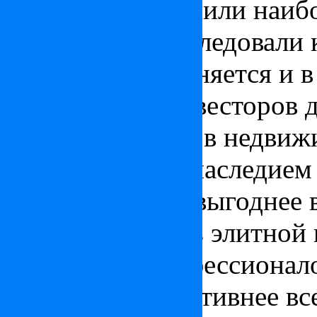
граждане совершили наиб
жилья, за ними следовали
тенденция сохраняется и в
иностранных инвесторов 
выбором объектов недвиж
архитектурным наследием
Посмотрим, где выгоднее 
какова стоимость элитной
По мнению профессионало
Венгрии перспективнее все