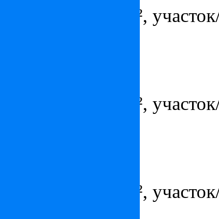
Площадь - 248 м², участок/
гараж/парковка
Вилла на Лазурном берегу
Цена:
2 672 727
$
Площадь - 184 м², участок/
гараж/парковка
Вилла в Каннах
Цена:
по запросу
Площадь - 320 м², участок/
гараж/парковка