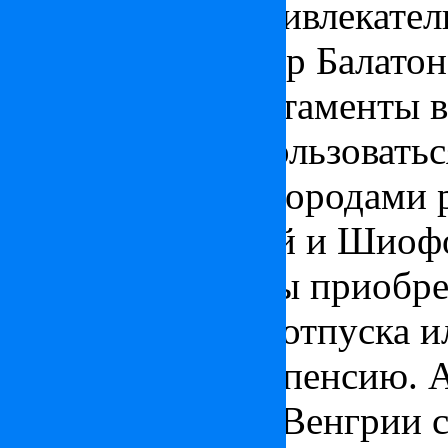
части страны, привлекате
окрестностях озер Балато
покупаются апартаменты в
которые будут пользоватьс
Излюбленными городами р
остаются Кестхей и Шиофо
виллы
и квартиры приобре
проводить здесь отпуска 
после выхода на пенсию. 
недвижимость в Венгрии 