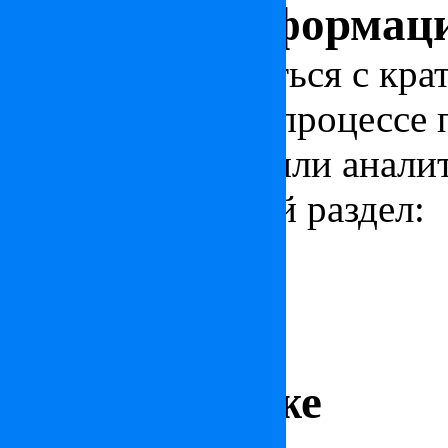
Полезная информац
Чтобы ознакомиться с кра
стране, узнать о процессе
новости, статьи или анали
соответствующий раздел:
Статьи по Венгрии
Новости по Венгрии
Аналитика
Гид покупателя недвижимости в Венгрии
Краткая информация по Венгрии
Читайте также