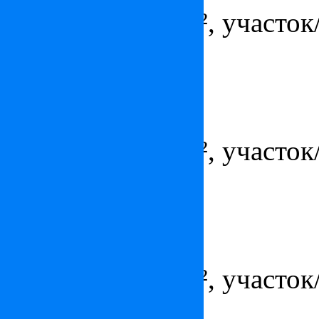
Площадь - 248 м², участок/
гараж/парковка
Вилла на Лазурном берегу
Цена:
2 450 000
€
Площадь - 184 м², участок/
гараж/парковка
Вилла в Каннах
Цена:
по запросу
Площадь - 320 м², участок/
гараж/парковка