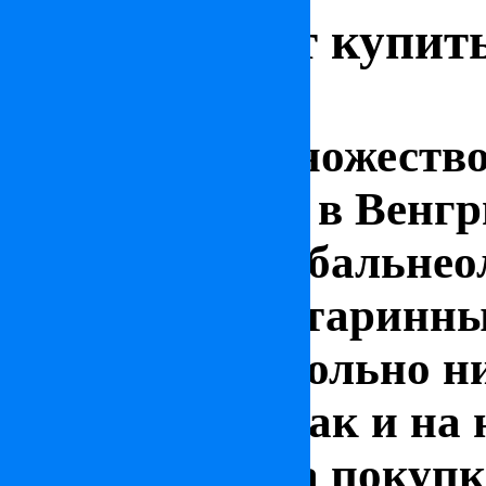
Почему стоит купит
Венгрии
Существует множеств
недвижимость в Венгри
превосходные бальнео
великолепие старинны
колорит, и довольно н
проживание, так и на
Отправимся за покупк