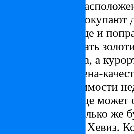
берегах Хевиза расположе
курорты. Здесь покупают д
позагорать, но еще и попр
можно попробовать золоти
старинные города, а куро
соотношением цена-качест
Что касается стоимости н
квартира в столице может 
евро за метр. Столько же 
озерах Балатон и Хевиз. К