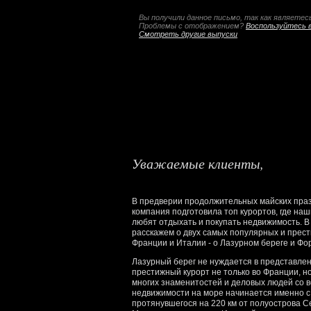
Вы получили данное письмо, так как являете
Проблемы с отображением?
Воспользуйтесь в
Смотреть другие выпуски
Уважаемые клиенты,
В предверии продолжительных майских праз
компания подготовила топ курортов, где на
любят отдыхать и покупать недвижимость. В
расскажем о двух самых популярных и прес
Франции и Италии - о Лазурном береге и Фо
Лазурный берег не нуждается в представлен
престижный курорт не только во Франции, но
многих знаменитостей и деловых людей со в
недвижимости на море начинается именно с 
протянувшегося на 220 км от полуострова С