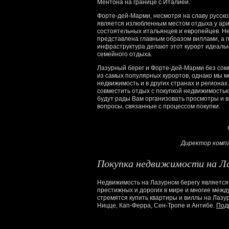
Ментона на границе с Италией.
Форте-дей-Марми, несмотря на славу русског
является излюбленным местом отдыха у ари
состоятельных итальянцев и европейцев. Н
представлена главным образом виллами, а 
инфраструктура делают этот курорт идеаль
семейного отдыха.
Лазурный берег и Форте-дей-Марми без со
из самых популярных курортов, однако мы 
недвижимость и в других странах и регионах
совместить отдых с покупкой недвижимость
будут рады Вам организовать просмотры и в
вопросы, связанные с процессом покупки.
Директор компан
Покупка недвижимости на Ла
Недвижимость на Лазурном берегу является
престижных и дорогих в мире и многие меж
стремятся купить квартиры и виллы на Лазур
Ницце, Кап-Ферра, Сен-Тропе и Антибе.
Под