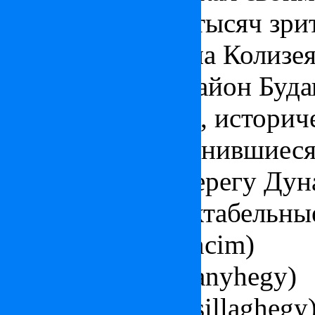
размещалось 12 тысяч зрит
больше, чем арена Колизея
Обуда
– это III район Буд
район, с парками, истори
развалины, сохранившиеся
Расположен на берегу Дун
Основные респектабельные
Аквинкум (Aquincim)
Золотая гора (Aranyhegy)
Звездная гора (Csillaghegy