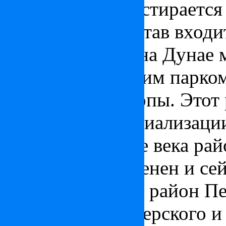
Будапешта и простирается 
города. В его состав вход
расположенный на Дунае 
является городским парк
дендрарием Европы. Этот 
центром индустриализации
рабочим. В конце века ра
перестроен, озеленен и се
респектабельный район П
проживания венгерского и 