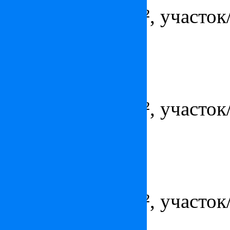
Площадь - 248 м², участок/
гараж/парковка
Вилла на Лазурном берегу
Цена:
2 450 000
€
Площадь - 184 м², участок/
гараж/парковка
Вилла в Каннах
Цена:
по запросу
Площадь - 320 м², участок/
гараж/парковка