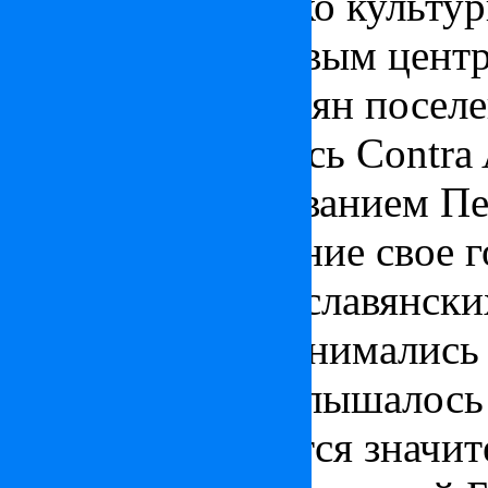
является не только культур
деловым и торговым цент
Во времена римлян поселе
Пешта, называлось Contra
Городом под названием Пе
в XII веке. Название свое 
корней, то ли от славянск
Дуная славяне занимались 
повсюду тогда, слышалось 
В Пеште находится значит