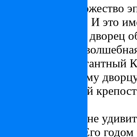
У Будапешта множество эп
сказочный город. И это им
сказке, в которой дворец о
внизу протекает волшебная
взоры людей элегантный К
положено главному дворцу
Дворец Будайской крепост
Будапешта.
Как бы это было не удивит
молодой город! Его годом 