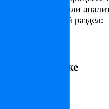
новости, статьи или анали
соответствующий раздел:
Статьи по Венгрии
Новости по Венгрии
Аналитика
Гид покупателя недвижимости в Венгрии
Краткая информация по Венгрии
Читайте также
Обзор районов для покупки недвижимости в Будапеште
Термальная вода и лечебные курорты Венгрии
10 причин купить недвижимость в Будапеште
Рынок недвижимости Венгрии
Почему стоит купить недвижимость в Венгрии