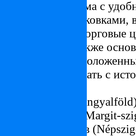
Современные дома с удоб
подземными парковками, в
бизнес центры, торговые 
сооружения, а также осно
учреждения расположенные
району соперничать с ист
Части района:
Земля ангелов (Angyalföld
Остров Маргит (Margit-szi
Народный остров (Népszig