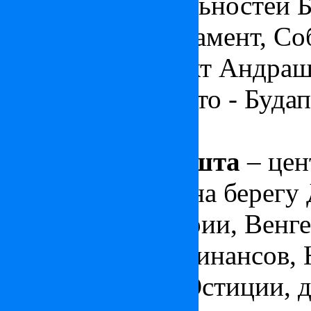
достопримечательностей Б
Венгерский парламент, Со
Героев и проспект Андраш
слово Пешт вместо - Буда
столицы.
V район Будапешта
– цен
расположенный на берегу 
Парламент Венгрии, Венге
Министерство Финансов, 
Министерство Юстиции, д