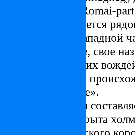
Римский берег (Romai-part
Буда
– располагается рядо
Дуная, являясь западной ч
Согласно легенде, свое на
одного из гуннских вождей
имеет славянское происхо
селение, строение».
Территория Буды составля
Будапешта и покрыта холм
столицей Венгерского коро