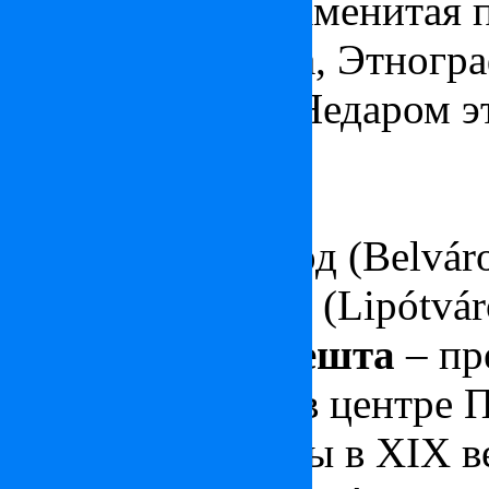
отели города, знаменитая
Святого Иштвана, Этногра
прочее, прочее. Недаром 
города.
Части района:
Внутренний город (Belvár
Город Леопольда (Lipótvár
VI район Будапешта
– пр
расположенный в центре П
районе построены в XIX 