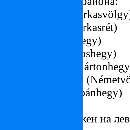
Основные части района:
Долина волка (Farkasvölgy
Поляна волка (Farkasrét)
Гора бога (Istenhegy)
Гора Яноша (Jánoshegy)
Гора Мартона (Mártonhegy
Немецкая долина (Németvö
Гора Орбана (Orbánhegy)
ПЕШТ
Пешт
– расположен на лев