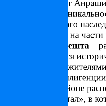
является проспект Анраши
поля»), за свою уникально
список культурного насл
район не делится на части
VII район Будапешта
– р
также являющийся истори
известен своими жителями
творческой интеллигенции
время. В этом районе рас
«Еврейский квартал», в к