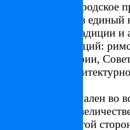
неповторимое городское п
и объединяются в единый
строительные традиции и 
разных эпох и наций: римс
венгерская империи, Сове
энергетику и архитектурн
Будапешта.
Будапешт оригинален во в
необычно: Буда величеств
и горах, а на другой сторо