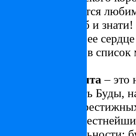
и с тех пор является люб
королевских особ и знати!
величественна, а ее сердц
дворца, включен в список
ЮНЕСКО!
I район Будапешта
– это 
центральная часть Буды, н
один из самых престижных
расположены известнейши
достопримечательности: б