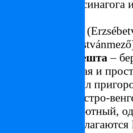
красивая в мире синагога 
Части района:
Город Елизаветы (Erzsébet
Поле Иштвана (Istvánmező
IX район Будапешта
– бе
набережной Дуная и прости
XIX веках это был пригоро
усадьбы знати австро-венг
замечательный уютный, од
Пешта, где располагаютс