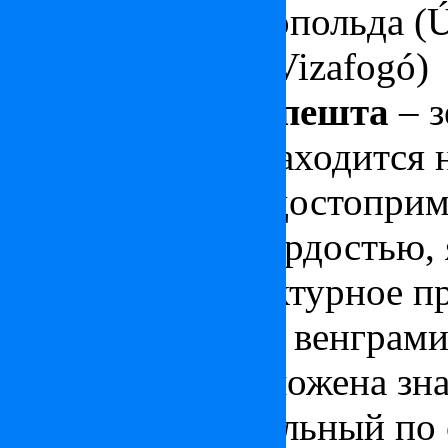
Новый город Леопольда (Új
Белужья дамба (Vizafogó)
XIV район Будапешта
– з
Будапешта. Он находится н
Основными его достоприм
одновременно гордостью, 
красивое архитектурное пр
летию обретения венграми
в котором расположена зн
Сечении и уникальный по 