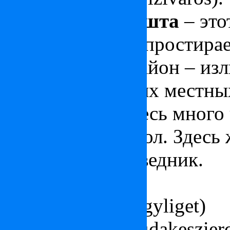
II район Будапешта
– это
берегов Дуная и простирае
очень зеленый район – из
как состоятельных местны
иностранцев! Здесь много 
иностранных школ. Здесь 
природный заповедник.
Части района:
Спящая роща (Agyliget)
Лес Будакеси (Budakeszier