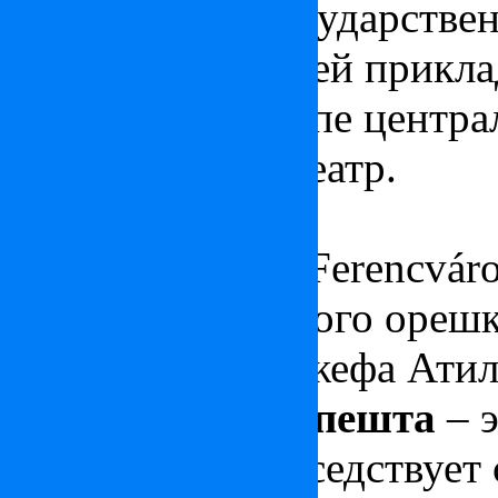
Университет, Государстве
знаменитый Музей прикла
красивый в Европе центра
Национальный театр.
Части района:
Город Ференца (Ferencváro
Пашня чернильного орешка
Микрорайон Йожефа Атилы (
XIII район Будапешта
– 
район Пешта, соседствует