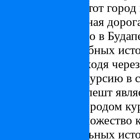
равнине Пешт. Этот город 
подземная железная дорог
построена именно в Будапе
термальных лечебных источ
столице Вы, проходя чере
заглянуть на экскурсию в
того только Будапешт явля
столицей, но и городом ку
располагается множество 
лечебных термальных исто