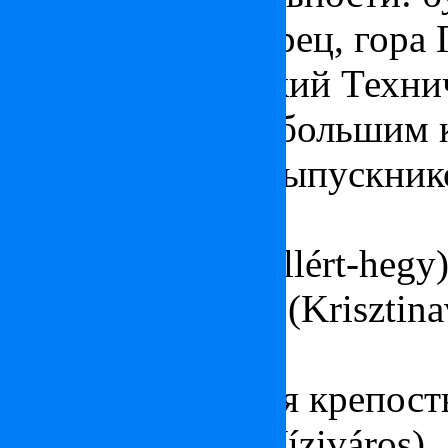
королевский дворец, гора 
мире Будапештский Техни
гордится самым большим 
лауреатов – его выпускник
Части района:
Гора Геллерт (Gellért-hegy
Город Кристины (Krisztina
Табан (Tabán)
Город - Будайская крепост
Водный город (Víziváros).