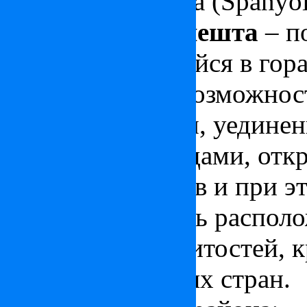
Испанская поляна (Spanyol
XII район Будапешта
– п
район, находящийся в гор
местность дает возможнос
чистым воздухом, уедине
прекрасными видами, отк
будайских холмов и при э
мегаполиса! Здесь распо
мировых знаменитостей, 
посольства разных стран.