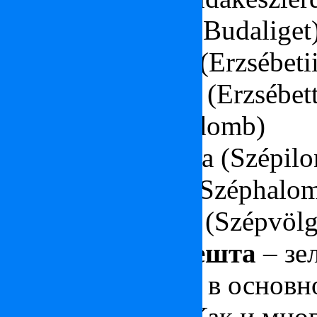
Будайская роща (Budaliget
Роща Елизаветы (Erzsébetii
Земля Елизаветы (Erzsébett
Холм роз (Rózsadomb)
Прекрасная Елена (Szépilo
Красивый холм (Széphalo
Красивая долина (Szépvölg
XI район Будапешта
– зе
Будапешта, здесь в основн
интеллигенция. Как и мно