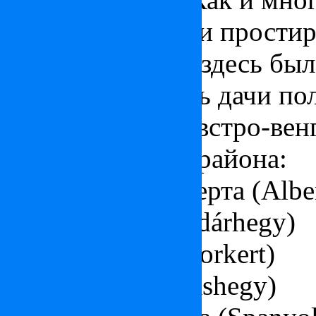
начало от Дуная и простир
начале XX веков здесь бы
где располагались дачи по
интеллигенции австро-вен
Основные части района:
Деревушка Альберта (Alber
Птичья гора (Madárhegy)
Сад Надора (Nádorkert)
Орлиная гора (Sashegy)