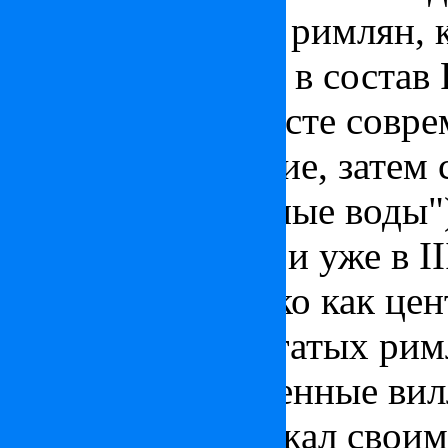
веке. Во времена римлян, 
Венгрии входила в состав
Паннония. На месте совр
римское поселение, затем 
Аквинкум («полные воды")
рос и развивался и уже в I
известен не только как цен
курортом для богатых рим
бани, многочисленные вил
Аквинкума поражал своим