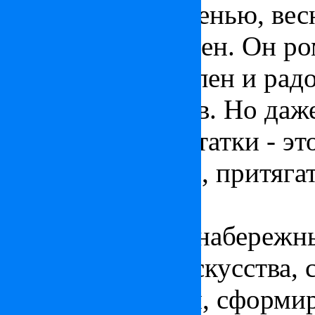
Зимой, летом, осенью, вес
очень эмоционален. Он ро
и свободен, печален и рад
немного заносчив. Но даже
маленькие недостатки - эт
ведь он уникален, притяга
красив!
Улицы и мосты, набережн
архитектуры и искусства,
истории Венгрии, сформир