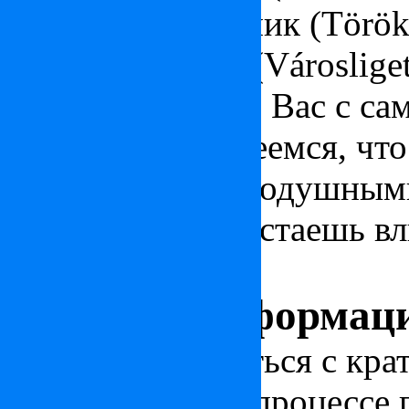
Турецкий охранник (Török
Городская роща (Városliget
Мы познакомили Вас с са
Будапешта и надеемся, что
оставит Вас равнодушными
мест, что не перестаешь в
его открывать!
Полезная информац
Чтобы ознакомиться с кра
стране, узнать о процессе