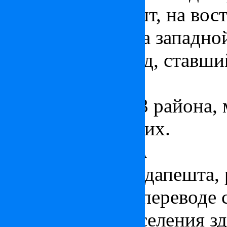
когда города Пешт, на вос
Буда и Обуда – на западно
прекрасный город, ставш
Европы!
В Будапеште – 23 района,
престижных из них.
БУДА И ОБУДА
Обуда
– часть Будапешта,
берегу Дуная. В переводе 
Буда. Первые поселения з