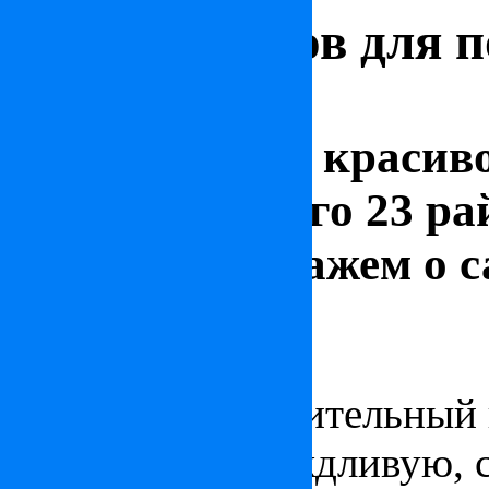
Обзор районов для 
Будапеште
В потрясающе красив
Будапеште всего 23 ра
вкратце расскажем о 
Венгрия
1 июля 2014
Будапешт – удивительный г
солнечную и дождливую, 