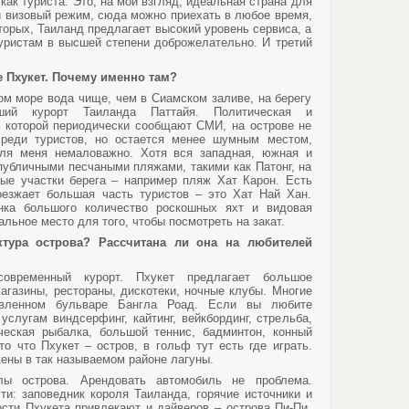
ак туриста. Это, на мой взгляд, идеальная страна для
й визовый режим, сюда можно приехать в любое время,
торых, Таиланд предлагает высокий уровень сервиса, а
туристам в высшей степени доброжелательно. И третий
 Пхукет. Почему именно там?
м море вода чище, чем в Сиамском заливе, на берегу
йший курорт Таиланда Паттайя. Политическая и
о которой периодически сообщают СМИ, на острове не
среди туристов, но остается менее шумным местом,
для меня немаловажно. Хотя вся западная, южная и
публичными песчаными пляжами, такими как Патонг, на
ые участки берега – например пляж Хат Карон. Есть
оезжает большая часть туристов – это Хат Най Хан.
янка большого количество роскошных яхт и видовая
льное место для того, чтобы посмотреть на закат.
ктура острова? Рассчитана ли она на любителей
овременный курорт. Пхукет предлагает большое
агазины, рестораны, дискотеки, ночные клубы. Многие
вленном бульваре Бангла Роад. Если вы любите
услугам виндсерфинг, кайтинг, вейкбординг, стрельба,
тическая рыбалка, большой теннис, бадминтон, конный
то что Пхукет – остров, в гольф тут есть где играть.
ены в так называемом районе лагуны.
ы острова. Арендовать автомобиль не проблема.
ти: заповедник короля Таиланда, горячие источники и
сти Пхукета привлекают и дайверов – острова Пи-Пи,