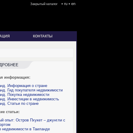
•
ru
•
en
Закрытый каталог
АЦИЯ
КОНТАКТЫ
ДРОБНЕЕ
ая информация:
нд. Информация о стране
нд. Гид покупателя недвижимости
нд. Покупка недвижимости
нд. Инвестиции в недвижимость
нд. Статьи по стране
ие статьи:
й опыт: Остров Пхукет – джунгли с
ортом
р недвижимости в Таиланде