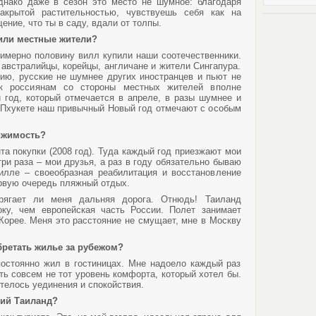
днако даже в сезон это место не шумное: благодаря
закрытой растительностью, чувствуешь себя как на
ение, что ты в саду, вдали от толпы.
или местные жители?
римерно половину вилл купили наши соотечественники.
австралийцы, корейцы, англичане и жители Сингапура.
ию, русские не шумнее других иностранцев и пьют не
к россиянам со стороны местных жителей вполне
й год, который отмечается в апреле, в разы шумнее и
а Пхукете наш привычный Новый год отмечают с особым
ижимость?
та покупки (2008 год). Туда каждый год приезжают мои
ри раза – мои друзья, а раз в году обязательно бываю
илле – своеобразная реабилитация и восстановление
ервую очередь пляжный отдых.
рягает ли меня дальняя дорога. Отнюдь! Таиланд
ку, чем европейская часть России. Полет занимает
Корее. Меня это расстояние не смущает, мне в Москву
бретать жилье за рубежом?
постоянно жил в гостиницах. Мне надоело каждый раз
ть совсем не тот уровень комфорта, который хотел бы.
телось уединения и спокойствия.
ий Таиланд?