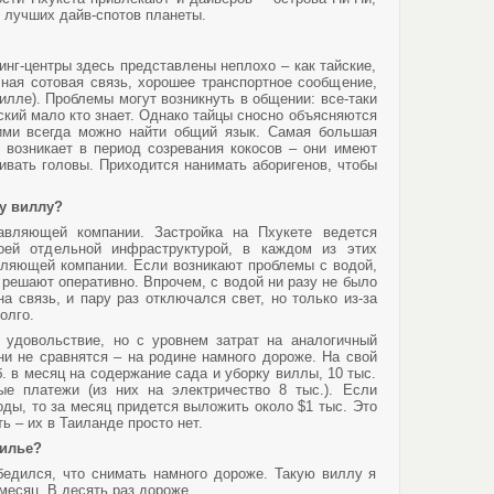
у лучших дайв-спотов планеты.
нг-центры здесь представлены неплохо – как тайские,
чная сотовая связь, хорошее транспортное сообщение,
вилле). Проблемы могут возникнуть в общении: все-таки
ский мало кто знает. Однако тайцы сносно объясняются
ними всегда можно найти общий язык. Самая большая
 возникает в период созревания кокосов – они имеют
ивать головы. Приходится нанимать аборигенов, чтобы
у виллу?
вляющей компании. Застройка на Пхукете ведется
ей отдельной инфраструктурой, в каждом из этих
ляющей компании. Если возникают проблемы с водой,
 решают оперативно. Впрочем, с водой ни разу не было
 связь, и пару раз отключался свет, но только из-за
долго.
удовольствие, но с уровнем затрат на аналогичный
ни не сравнятся – на родине намного дороже. На свой
б. в месяц на содержание сада и уборку виллы, 10 тыс.
ые платежи (из них на электричество 8 тыс.). Если
ды, то за месяц придется выложить около $1 тыс. Это
ь – их в Таиланде просто нет.
илье?
бедился, что снимать намного дороже. Такую виллу я
 месяц. В десять раз дороже.