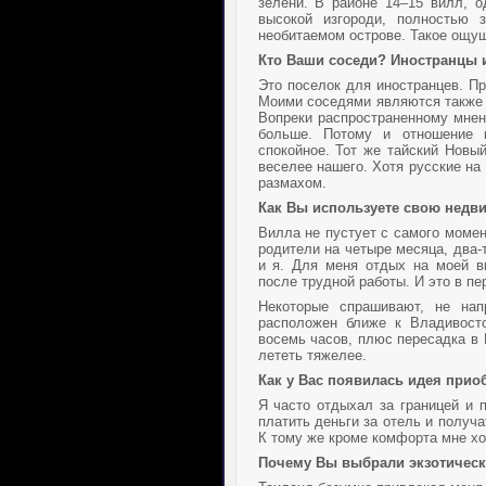
зелени. В районе 14–15 вилл, о
высокой изгороди, полностью 
необитаемом острове. Такое ощущ
Кто Ваши соседи? Иностранцы 
Это поселок для иностранцев. П
Моими соседями являются также 
Вопреки распространенному мнен
больше. Потому и отношение 
спокойное. Тот же тайский Новы
веселее нашего. Хотя русские н
размахом.
Как Вы используете свою недв
Вилла не пустует с самого момен
родители на четыре месяца, два-т
и я. Для меня отдых на моей в
после трудной работы. И это в п
Некоторые спрашивают, не нап
расположен ближе к Владивосто
восемь часов, плюс пересадка в 
лететь тяжелее.
Как у Вас появилась идея прио
Я часто отдыхал за границей и 
платить деньги за отель и получа
К тому же кроме комфорта мне хо
Почему Вы выбрали экзотическ