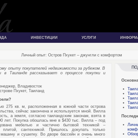
НДА
ИНВЕСТИЦИИ
УСЛУГИ
ИНФОРМ
Личный опыт: Остров Пхукет – джунгли с комфортом
ПО
ому опыту покупателей недвижимости за рубежом. В
ы в Таиланде рассказывает о процессе покупки и
Основн
енеджер, Владивосток
Таила
трове Пхукет, Таиланд
Таила
Таила
рели?
Таила
дью
275 кв. м
, расположенная в южной части острова
Таила
ельства, сейчас закончена и используется мной. Вилла
сть, а земля, согласно таиландским законам, взята в
Последн
0 лет. Покупка обошлась мне в $430 тыс. Вилла – под
Личны
дована мебелью и частично бытовой техникой –
комф
, плитой, сантехникой. Пришлось докупать только
Обзо
 машину и сушилку. Во дворе бассейн и очень много