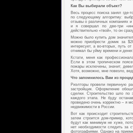
Как Вы выбирали объект?
Весь процесс поиска занял где-
по следующему алгоритму: выбр
отзывы о различных компаниях и
и я совершал по две-три «ин
действительно «твой», то он сраз
Можно было купить дом значител
можно приобрести домик за $20
интересует, а во-вторых, путь 
отнимал бы уйму времени и денег
Кстати, меня как профессионала
Если в этом тропическом поясе
пожары исключены, значит, деве
Хотя, возможно, мне повезло, ве
Что запомнилось Вам из проце
Риэлторы провели первичную ра
застройщик. Оформление обош
сделки. Строительство шло по э
каждого этапа. Не буду остана
проведено очень корректно – я мо
недвижимости в России.
Вот как происходит строительст
затем строится дом-пример, кот
будут как минимум не хуже, пот
нет необходимости следить за с
фотографиями. Однако на приемк