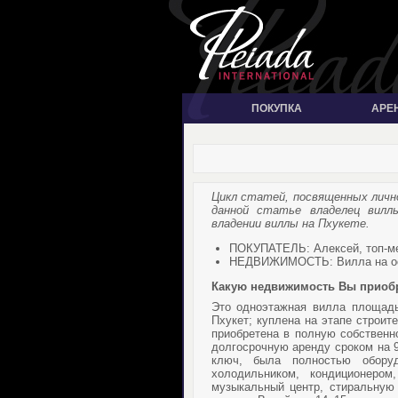
ПОКУПКА
АРЕ
Цикл статей, посвященных личн
данной статье владелец вилл
владении виллы на Пхукете.
ПОКУПАТЕЛЬ: Алексей, топ-м
НЕДВИЖИМОСТЬ: Вилла на ос
Какую недвижимость Вы приоб
Это одноэтажная вилла площа
Пхукет; куплена на этапе строит
приобретена в полную собственно
долгосрочную аренду сроком на 9
ключ, была полностью обору
холодильником, кондиционером
музыкальный центр, стиральную