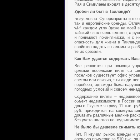
Рая и Симиланы входят в десятк
Удобен ли быт в Таиланде?
Безусловно. Супермаркеты и шопи
так и европейские бренды. Отли
wi-fi каждом углу (даже на моей 
тайский язык очень сложен, а рус
и понимают по-английски, и с 
опасность для жизни в Таиланде
свойство падать с пальмы и разб
те их срезали.
Как Вам удается содержать Ваш
Все решается при помощи упра
целыми поселками вилл со сво
поселков существует офис управ
светом или связью, эти люди все
перебоев, однажды была нарушена
погодных условий и совсем нена
Содержание виллы – недешевое 
объект недвижимости в России о
дом в Пхукете я трачу 11 тыс. ру
руб. приходится на коммунальн
добавить различные мелкие расхо
без учета налогов на недвижимост
Не было бы дешевле снимать ж
Нет. Я изучил рынок аренды и у
арендую примерно за $10 тыс. за