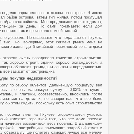
то неделю параллельно с отдыхом на острове. Я искал
ал район острова, затем тип жилья, потом послушал
 выбрал застройщика. Мне предложили десяток домов,
спекции» за день. Но сами понимаете: если дом
у цепляет. Так и произошло с моей виллой.
ьно дешевле. Поговаривают, что подальше от Пхукета
 тыс., но, во-первых, этот сегмент рынка меня не
от такого жилья до ближайшей приемлемой зоны отдыха
.
 отрасли очень порадовало качество строительства.
 так хорошо строят, здания хорошо охлаждаются, а
лоперы обладают громадным опытом и порядочностью.
дь все зависит от застройщика.
дуры покупки недвижимости?
боту по отбору объектов, дальнейшую процедуру вел
лось в очень маленькую сумму – 0,03% от суммы
тапам, и платежи, соответственно, вносились после
вливаться на деталях, но заверю вас, что все было
гу об этом судить, поскольку есть опыт строительства
во поселка вилл на Пхукете: огораживается участок,
орый является гарантией того, что все дома поселка
ом начинает возводиться весь поселок. В дальнейшем
тройкой – застройщики присылают подробный отчет с
у объекта лучше полететь самому: лучше все мелочи