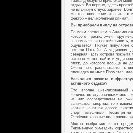
Таиланд безумно привлекал меня к
отдыха. Во-первых, здесь просто
не планируя отпуск заранее. Во-в
местное население относится к 
фактор – великолепный климат.
Вы приобрели виллу на острове
По моим сведениям в Андаманско
которого расположен крупне
экономическая нестабильность, 
ощущается. Пхукет популярен 
нежели Паттайя. А уединение 
северная часть острова покрыта 
острове можно найти и уединенн
пляж, до которого вообще не д
Около него располагается сто
площадка на мысе Промптеп, идеа
Насколько развита инфрастру
активного отдыха?
Это вполне цивилизованный с
количество «тусовочных» мест: м
из них сосредоточены на ожи
заниматься спортом, то к вашим 
картинг, канатная дорога, экзо
спорт, гольф-поля. Несмотря на 
Особенно хорошие поля располож
Можно выбраться и за предел
Рекомендую объездить окрестнос
храмовые комплексами. Окрестно