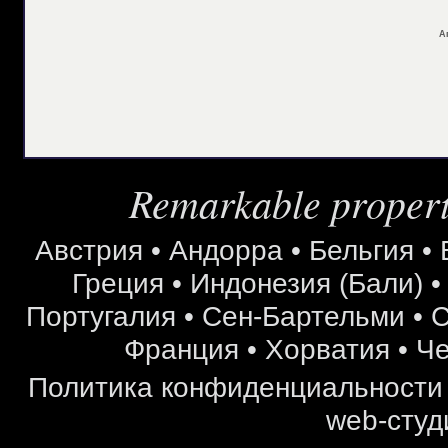
А
Remarkable properti
Австрия
•
Андорра
•
Бельгия
•
Греция
•
Индонезия (Бали)
Португалия
•
Сен-Бартельми
•
С
Франция
•
Хорватия
•
Че
Политика конфиденциальности
web-студ