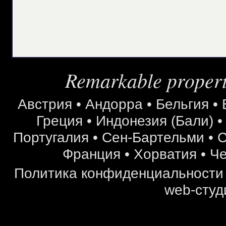
Remarkable properti
Австрия
•
Андорра
•
Бельгия
•
Греция
•
Индонезия (Бали)
Португалия
•
Сен-Бартельми
•
С
Франция
•
Хорватия
•
Че
Политика конфиденциальности
web-студ