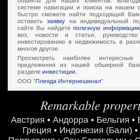
объекты для наших клиентов. Благод
системе навигации и поиска на нашем 
быстро сможете найти подходящий Вам 
оставить
заявку
на индивидуальный п
сайте Вы найдете
полезную информаци
виз, новости и статьи, руководств
инвестированию в недвижимость в разл
многое другое.
Просмотреть наиболее интересные 
предложения из нашей обширной ба
разделе
инвестиции
.
ООО "
Плеяда Интернешинал
"
Remarkable properti
Австрия
•
Андорра
•
Бельгия
•
Греция
•
Индонезия (Бали)