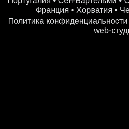
Португалия
•
Сен-Бартельми
•
С
Франция
•
Хорватия
•
Че
Политика конфиденциальности
web-студ