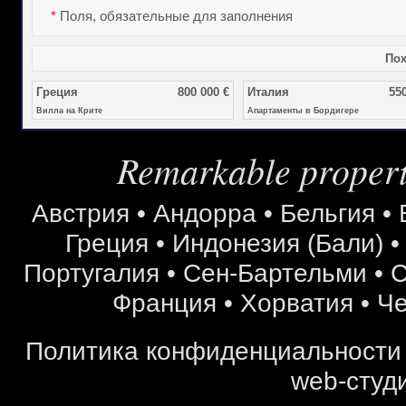
*
Поля, обязательные для заполнения
Пох
Греция
800 000 €
Италия
550
Вилла на Крите
Апартаменты в Бордигере
Remarkable properti
Австрия
•
Андорра
•
Бельгия
•
Греция
•
Индонезия (Бали)
Португалия
•
Сен-Бартельми
•
С
Франция
•
Хорватия
•
Че
Политика конфиденциальности
web-студи