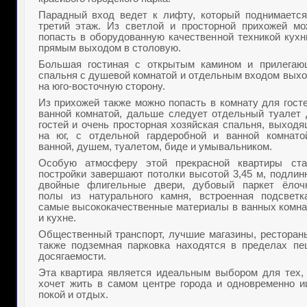
Парадный вход ведет к лифту, который поднимается
третий этаж. Из светлой и просторной прихожей мо
попасть в оборудованную качественной техникой кухн
прямым выходом в столовую.
Большая гостиная с открытым камином и прилегаю
спальня с душевой комнатой и отдельным входом выхо
на юго-восточную сторону.
Из прихожей также можно попасть в комнату для гост
ванной комнатой, дальше следует отдельный туалет 
гостей и очень просторная хозяйская спальня, выход
на юг, с отдельной гардеробной и ванной комнато
ванной, душем, туалетом, биде и умывальником.
Особую атмосферу этой прекрасной квартиры ста
постройки завершают потолки высотой 3,45 м, подлин
двойные флигельные двери, дубовый паркет ёлочк
полы из натурального камня, встроенная подсветк
самые высококачественные материалы в ванных комна
и кухне.
Общественный транспорт, лучшие магазины, рестораны
также подземная парковка находятся в пределах пе
досягаемости.
Эта квартира является идеальным выбором для тех, 
хочет жить в самом центре города и одновременно и
покой и отдых.