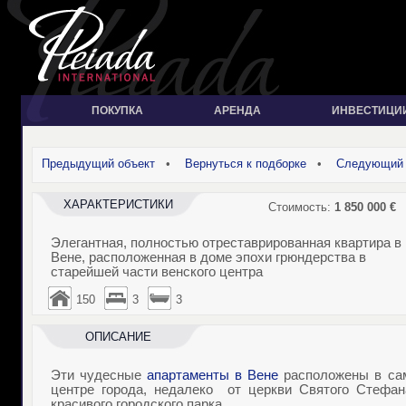
ПОКУПКА
АРЕНДА
ИНВЕСТИЦИ
Предыдущий объект
•
Вернуться к подборке
•
Следующий 
ХАРАКТЕРИСТИКИ
Стоимость:
1 850 000
€
Элегантная, полностью отреставрированная квартира в
Вене, расположенная в доме эпохи грюндерства в
старейшей части венского центра
150
3
3
ОПИСАНИЕ
Эти чудесные
апартаменты в Вене
расположены в са
центре города, недалеко от церкви Святого Стефан
красивого городского парка.