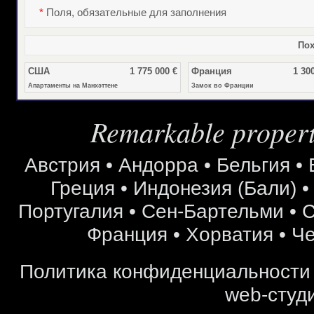
*
Поля, обязательные для заполнения
Пох
США
1 775 000 €
Франция
1 30
Апартаменты на Манхэттене
Замок во Франции
Remarkable properti
Австрия
•
Андорра
•
Бельгия
•
Греция
•
Индонезия (Бали)
Португалия
•
Сен-Бартельми
•
С
Франция
•
Хорватия
•
Че
Политика конфиденциальности
web-студи