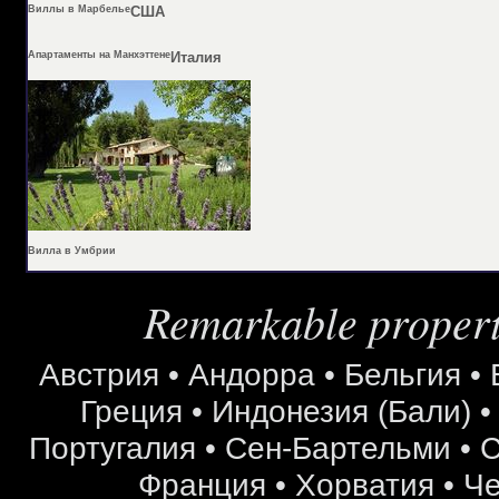
Виллы в Марбелье
США
Апартаменты на Манхэттене
Италия
Вилла в Умбрии
Remarkable properti
Австрия
•
Андорра
•
Бельгия
•
Греция
•
Индонезия (Бали)
Португалия
•
Сен-Бартельми
•
С
Франция
•
Хорватия
•
Че