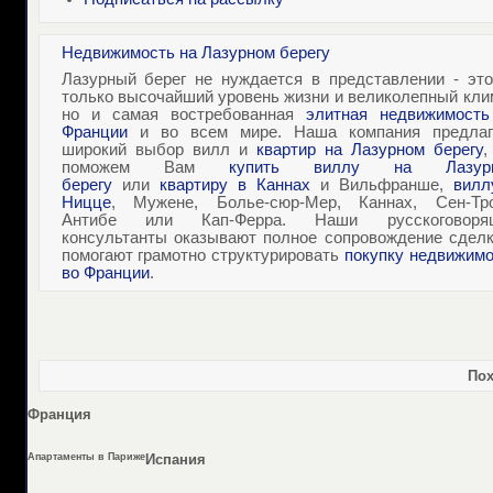
Недвижимость на Лазурном берегу
Лазурный берег не нуждается в представлении - это
только высочайший уровень жизни и великолепный кли
но и самая востребованная
элитная недвижимость
Франции
и во всем мире. Наша компания предлаг
широкий выбор вилл и
квартир на Лазурном берегу
,
поможем Вам
купить виллу на Лазур
берегу
или
квартиру в Каннах
и Вильфранше,
вилл
Ницце
, Мужене, Болье-сюр-Мер, Каннах, Сен-Тро
Антибе или Кап-Ферра. Наши русскоговоря
консультанты оказывают полное сопровождение сделк
помогают грамотно структурировать
покупку недвижимо
во Франции
.
Пох
Франция
Апартаменты в Париже
Испания