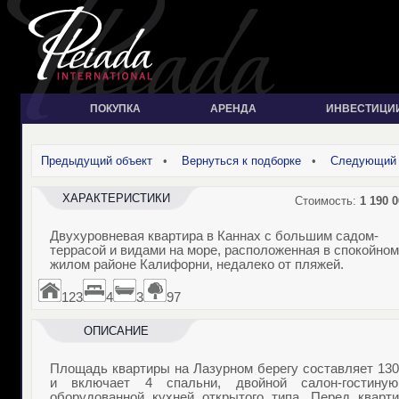
ПОКУПКА
АРЕНДА
ИНВЕСТИЦИ
Предыдущий объект
•
Вернуться к подборке
•
Следующий 
ХАРАКТЕРИСТИКИ
Стоимость:
1 190 0
Двухуровневая квартира в Каннах с большим садом-
террасой и видами на море, расположенная в спокойном
жилом районе Калифорни, недалеко от пляжей.
123
4
3
97
ОПИСАНИЕ
Площадь квартиры на Лазурном берегу составляет
130
и включает 4 спальни, двойной салон-гостину
оборудованной кухней открытого типа. Перед кварти