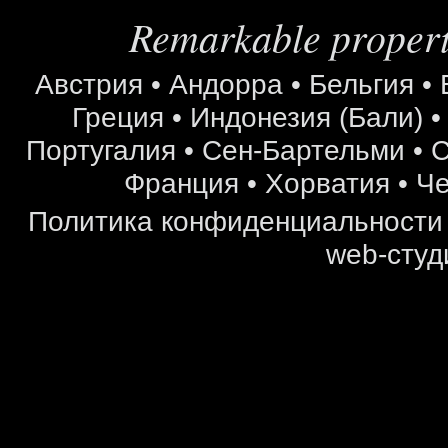
Remarkable properti
Австрия
•
Андорра
•
Бельгия
•
Греция
•
Индонезия (Бали)
Португалия
•
Сен-Бартельми
•
С
Франция
•
Хорватия
•
Че
Политика конфиденциальности
web-студ