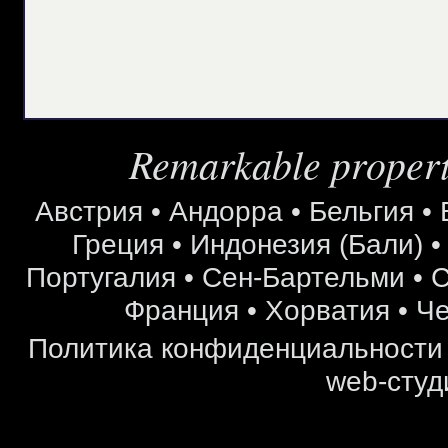
Remarkable properti
Австрия
•
Андорра
•
Бельгия
•
Греция
•
Индонезия (Бали)
Португалия
•
Сен-Бартельми
•
С
Франция
•
Хорватия
•
Че
Политика конфиденциальности
web-студ