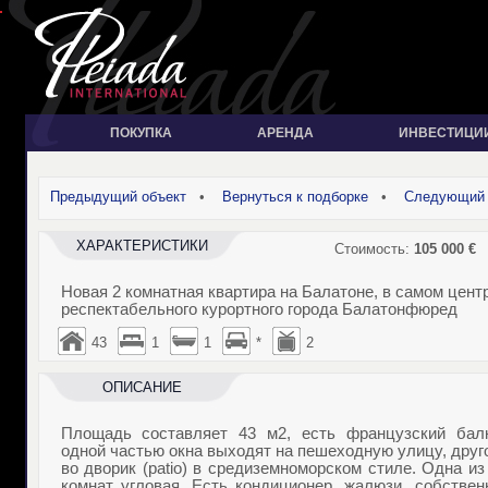
ПОКУПКА
АРЕНДА
ИНВЕСТИЦИ
Предыдущий объект
•
Вернуться к подборке
•
Следующий 
ХАРАКТЕРИСТИКИ
Стоимость:
105 000
€
Новая 2 комнатная квартира на Балатоне, в самом цент
респектабельного курортного города Балатонфюред
43
1
1
*
2
ОПИСАНИЕ
Площадь составляет 43 м2, есть французский балк
одной частью окна выходят на пешеходную улицу, друг
во дворик (patio) в средиземноморском стиле. Одна из
комнат угловая. Есть кондиционер, жалюзи, собствен