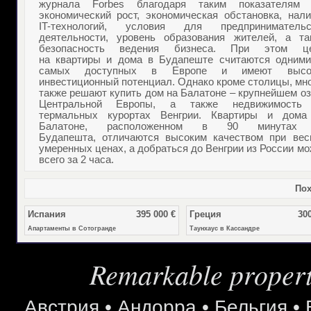
журнала
Forbes
благодаря таким показателям 
экономический рост, экономическая обстановка, нали
IT-технологий, условия для предпринимательс
деятельности, уровень образования жителей, а та
безопасность ведения бизнеса. При этом ц
на
квартиры и дома в Будапеште
считаются одними
самых доступных в Европе и имеют высо
инвестиционный потенциал. Однако кроме столицы, мн
также решают
купить дом на Балатоне
– крупнейшем оз
Центральной Европы, а также
недвижимость
термальных курортах Венгрии
.
Квартиры и дома
Балатоне
, расположенном в 90 минутах
Будапешта, отличаются высоким качеством при вес
умеренных ценах, а добраться до Венгрии из России м
всего за 2 часа.
Пох
Испания
395 000 €
Греция
300
Апартаменты в Сотогранде
Таунхаус в Кассандре
Remarkable properti
Австрия
•
Андорра
•
Бельгия
•