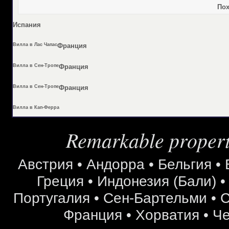
Пох
Испания
Вилла в Лас Чапас
Франция
Вилла в Сен-Тропе
Франция
Вилла в Сен-Тропе
Франция
Вилла в Кап-Ферра
Remarkable properti
Австрия
•
Андорра
•
Бельгия
•
Греция
•
Индонезия (Бали)
Португалия
•
Сен-Бартельми
•
С
Франция
•
Хорватия
•
Че