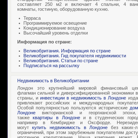
составляет
250 м2
и включает 4 спальни, 4 ван
комнаты, гостиную, оборудованную кухню.
Терраса
Программируемое освещение
Кондиционирование воздуха
Высочайший уровень отделки
Информация по стране:
Великобритания. Информация по стране
Великобритания. Гид покупателя недвижимости
Великобритания. Статьи по стране
Подписаться на рассылку
Недвижимость в Великобритании
Лондон это крупнейший мировой финансовый цен
флагман сильной и диверсифицированной экономики в
страны, и
инвестиции в недвижимость в Лондоне
изда
привлекают российских и международных покупател
Особой популярностью пользуются исторические
дом
Лондоне
викторианской и георгианской эпохи
также
квартиры в Лондоне
и в студенческих город
например в Кембридже и Оксфорде. Нерезиде
могут
купить недвижимость в Лондоне
без каких-л
ограничений, при этом зарубежным покупателям досту
ипотечное кредитование. Наша компания может 