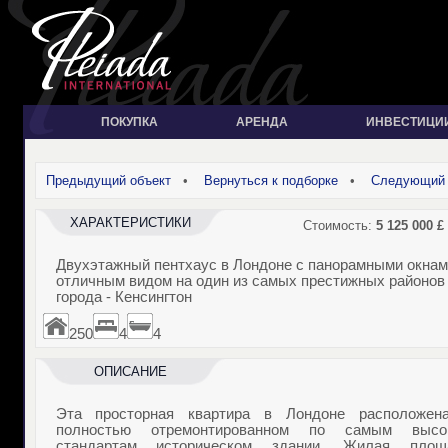
ПОКУПКА
АРЕНДА
ИНВЕСТИЦИ
Предыдущий объект
•
Вернуться к подборке
•
Следующий 
ХАРАКТЕРИСТИКИ
Стоимость:
5 125 000
£
Двухэтажный пентхаус в Лондоне с панорамными окнам
отличным видом на один из самых престижных районов
города - Кенсингтон
250
4
4
ОПИСАНИЕ
Эта просторная квартира в Лондоне расположен
полностью отремонтированном по самым высо
стандартам историческом здании. Жилая площ