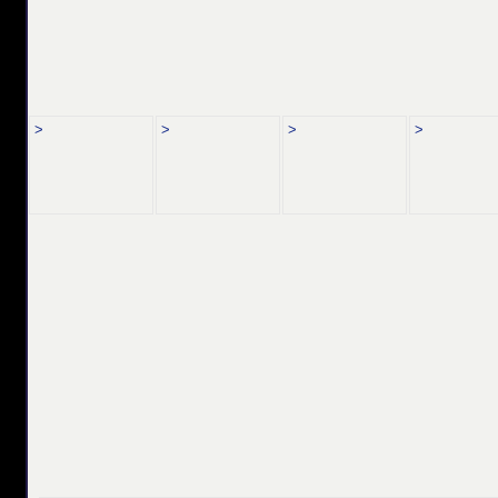
>
>
>
>