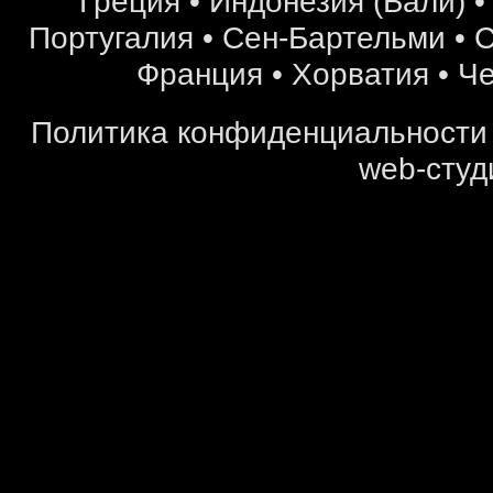
Греция
•
Индонезия (Бали)
Португалия
•
Сен-Бартельми
•
С
Франция
•
Хорватия
•
Че
Политика конфиденциальности
web-студ