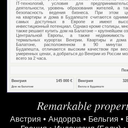
IT-технологий, условия для предпринимательс
деятельности, уровень образования жителей, а та
безопасность ведения бизнеса. При этом ц
на
квартиры и дома в Будапеште
считаются одними
самых доступных в Европе и имеют высо
инвестиционный потенциал. Однако кроме столицы, мн
также решают
купить дом на Балатоне
– крупнейшем оз
Центральной Европы, а также
недвижимость
термальных курортах Венгрии
.
Квартиры и дома
Балатоне
, расположенном в 90 минутах
Будапешта, отличаются высоким качеством при вес
умеренных ценах, а добраться до Венгрии из России м
всего за 2 часа.
Пох
Венгрия
145 000 €
Венгрия
328
Дом на Балатоне
Вилла в Будапеште
Remarkable properti
Австрия
•
Андорра
•
Бельгия
•