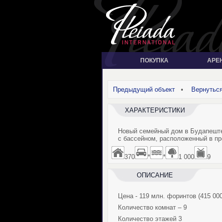
ПОКУПКА
АРЕ
Предыдущий объект
•
Вернуться
ХАРАКТЕРИСТИКИ
Новый семейный дом в Будапешт
с бассейном, расположенный в пр
370
*
*
1 000
9
ОПИСАНИЕ
Цена - 119 млн. форинтов (415 000
Количество комнат – 9
Количество этажей 3