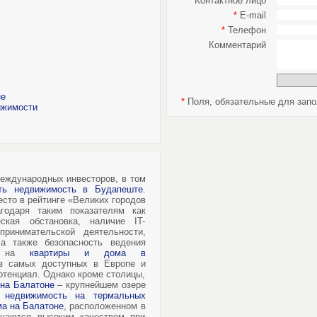
*
Контактное лицо
*
E-mail
*
Телефон
Комментарий
не
*
Поля, обязательные для запо
ижимости
еждународных инвесторов, в том
ить недвижимость в Будапеште
.
есто в рейтинге «Великих городов
агодаря таким показателям как
еская обстановка, наличие IT-
принимательской деятельности,
 а также безопасность ведения
ны на
квартиры и дома в
з самых доступных в Европе и
отенциал. Однако кроме столицы,
 на Балатоне
– крупнейшем озере
е
недвижимость на термальных
ма на Балатоне
, расположенном в
ичаются высоким качеством при