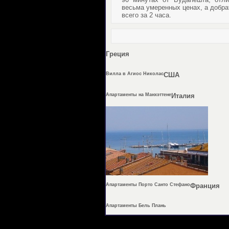
весьма умеренных ценах, а добра
всего за 2 часа.
Греция
Вилла в Агиос Николас
США
Апартаменты на Манхэттене
Италия
Апартаменты Порто Санто Стефано
Франция
Апартаменты Бель Плань