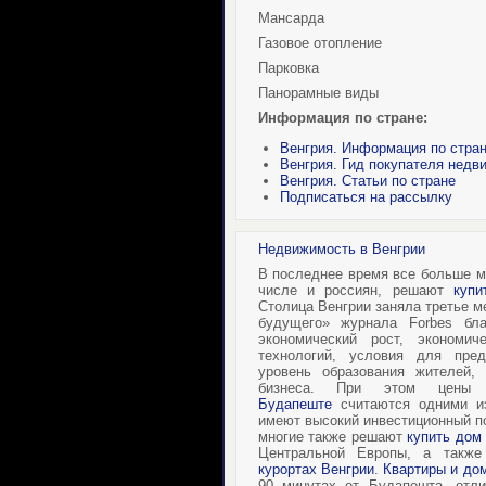
Мансарда
Газовое отопление
Парковка
Панорамные виды
Информация по стране:
Венгрия. Информация по стра
Венгрия. Гид покупателя недв
Венгрия. Статьи по стране
Подписаться на рассылку
Недвижимость в Венгрии
В последнее время все больше м
числе и россиян, решают
куп
Столица Венгрии заняла третье м
будущего» журнала
Forbes
бл
экономический рост, экономич
технологий, условия для пред
уровень образования жителей,
бизнеса. При этом це
Будапеште
считаются одними и
имеют высокий инвестиционный п
многие также решают
купить дом
Центральной Европы, а такж
курортах Венгрии
.
Квартиры и до
90 минутах от Будапешта, отл