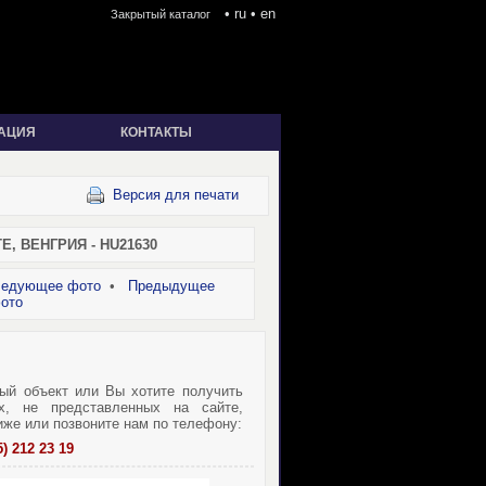
•
ru
•
en
Закрытый каталог
АЦИЯ
КОНТАКТЫ
Версия для печати
, ВЕНГРИЯ - HU21630
едующее фото
•
Предыдущее
ото
ый объект или Вы хотите получить
х, не представленных на сайте,
иже или позвоните нам по телефону:
5) 212 23 19