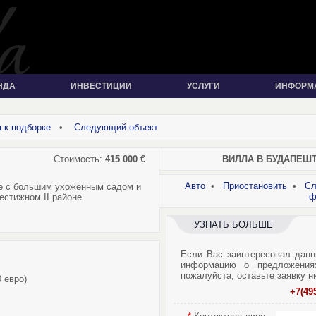
НДА
ИНВЕСТИЦИИ
УСЛУГИ
ИНФОРМ
 к подборке
•
Следующий объект
Стоимость:
415 000 €
ВИЛЛА В БУДАПЕШТЕ
Авто
•
Приостановить
•
Сл
е с большим ухоженным садом и
ф
естижном II районе
УЗНАТЬ БОЛЬШЕ
Если Вас заинтересовал данн
информацию о предложения
пожалуйста, оставьте заявку н
 евро)
+7(49