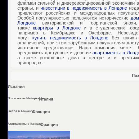
флагман сильной и диверсифицированной экономики в
страны, и
инвестиции в недвижимость в Лондоне
изда
привлекают российских и международных покупател
Особой популярностью пользуются исторические
дом
Лондоне
викторианской и георгианской эпохи
также
квартиры в Лондоне
и в студенческих город
например в Кембридже и Оксфорде. Нерезиде
могут
купить недвижимость в Лондоне
без каких-л
ограничений, при этом зарубежным покупателям досту
ипотечное кредитование. Наша компания может 
предложить доступные и дорогие
апартаменты в Лонд
а также роскошные дома в центре и в престиж
пригородах.
Пох
Испания
Поместье на Майорке
Италия
Вилла в Тоскане
Франция
Апартаменты в Каннах
Франция