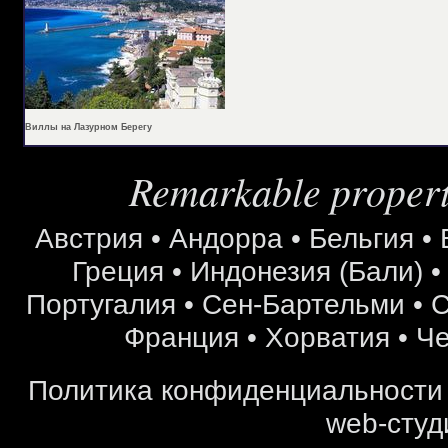
Виллы на Лазурном Берегу
Remarkable properti
Австрия
•
Андорра
•
Бельгия
•
Греция
•
Индонезия (Бали)
Португалия
•
Сен-Бартельми
•
С
Франция
•
Хорватия
•
Че
Политика конфиденциальности
web-студ