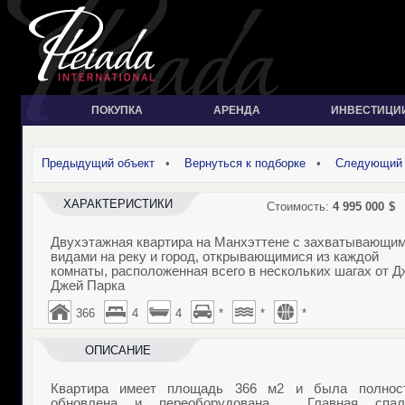
ПОКУПКА
АРЕНДА
ИНВЕСТИЦИ
Предыдущий объект
•
Вернуться к подборке
•
Следующий 
ХАРАКТЕРИСТИКИ
Стоимость:
4 995 000
$
Двухэтажная квартира на Манхэттене с захватывающи
видами на реку и город, открывающимися из каждой
комнаты, расположенная всего в нескольких шагах от Д
Джей Парка
366
4
4
*
*
*
ОПИСАНИЕ
Квартира имеет площадь
366 м2
и была полнос
обновлена и переоборудована. Главная спал