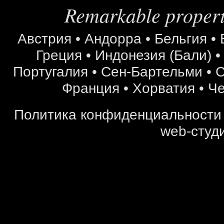
Remarkable properti
Австрия
•
Андорра
•
Бельгия
•
Греция
•
Индонезия (Бали)
Португалия
•
Сен-Бартельми
•
С
Франция
•
Хорватия
•
Че
Политика конфиденциальности
web-студи