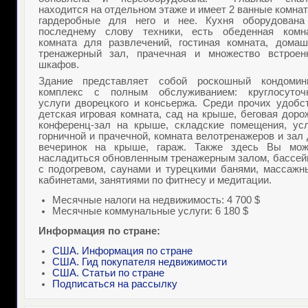
находится на отдельном этаже и имеет 2 ванные комна
гардеробные для него и нее. Кухня оборудована
последнему слову техники, есть обеденная комна
комната для развлечений, гостиная комната, домаш
тренажерный зал, прачечная и множество встроен
шкафов.
Здание представляет собой роскошный кондомин
комплекс с полным обслуживанием: круглосуточ
услуги дворецкого и консьержа. Среди прочих удобст
детская игровая комната, сад на крыше, беговая доро
конференц-зал на крыше, складские помещения, усл
горничной и прачечной, комната велотренажеров и зал
вечеринок на крыше, гараж. Также здесь Вы мож
насладиться обновленным тренажерным залом, бассей
с подогревом, саунами и турецкими банями, массажн
кабинетами, занятиями по фитнесу и медитации.
Месячные налоги на недвижимость: 4 700 $
Месячные коммунальные услуги: 6 180 $
Информация по стране:
США. Информация по стране
США. Гид покупателя недвижимости
США. Статьи по стране
Подписаться на рассылку