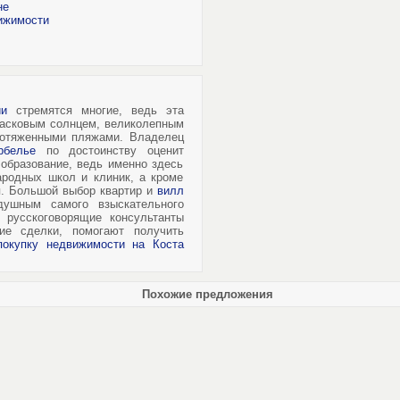
не
вижимости
и
стремятся многие, ведь эта
ласковым солнцем, великолепным
ротяженными пляжами. Владелец
белье
по достоинству оценит
 образование, ведь именно здесь
родных школ и клиник, а кроме
я. Большой выбор квартир и
вилл
ушным самого взыскательного
 русскоговорящие консультанты
ие сделки, помогают получить
покупку недвижимости на Коста
Похожие предложения