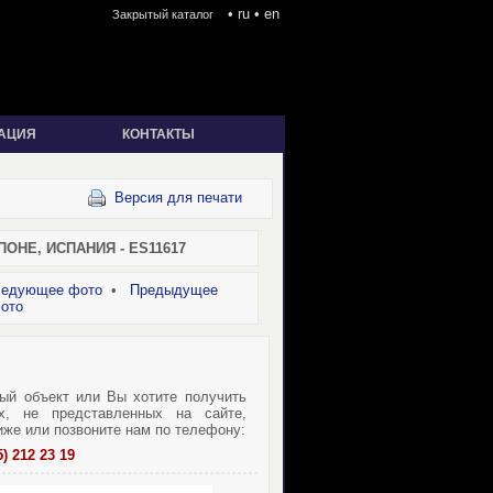
•
ru
•
en
Закрытый каталог
АЦИЯ
КОНТАКТЫ
Версия для печати
ОНЕ, ИСПАНИЯ - ES11617
едующее фото
•
Предыдущее
ото
ый объект или Вы хотите получить
х, не представленных на сайте,
иже или позвоните нам по телефону:
5) 212 23 19