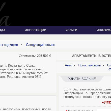
НДА
ИНВЕСТИЦИИ
УСЛУГИ
ИНФОРМ
 к подборке
•
Следующий объект
Стоимость:
225 509 €
АПАРТАМЕНТЫ В ЭСТЕП
Авто
•
Приостановить
•
Сл
в на Коста дель Соль,
ф
 одной из самых престижных
степоной в 45 минутах пути от
аге. Реальная ипотека 95%,
УЗНАТЬ БОЛЬШЕ
Если Вас заинтересовал данн
информацию о предложения
пожалуйста, оставьте заявку н
+7(49
и нескольких престижных полей