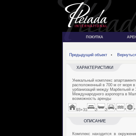
ПОКУПКА
АРЕ
Предыдущий объект
•
Вернуться
ХАРАКТЕРИСТИКИ
Уникальный комплекс апартаменто
расположенный в 700 м от моря в
урбанизаций между Марбельей и Э
Международного аэропорта в Мал
возможность аренды
93+31
2
2
*
*
*
ОПИСАНИЕ
Комплекс находится в окружени