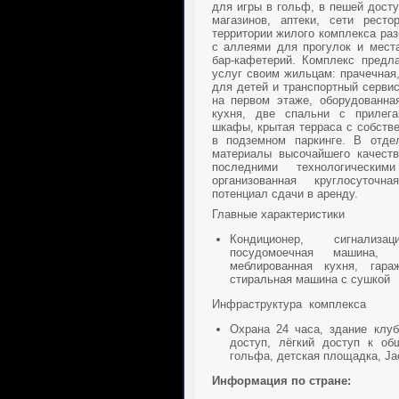
для игры в гольф, в пешей досту
магазинов, аптеки, сети рест
территории жилого комплекса ра
с аллеями для прогулок и мест
бар-кафетерий. Комплекс предл
услуг своим жильцам: прачечная
для детей и транспортный сервис
на первом этаже, оборудованна
кухня, две спальни с прилег
шкафы, крытая терраса с собств
в подземном паркинге. В отде
материалы высочайшего качеств
последними технологическим
организованная круглосуточ
потенциал сдачи в аренду.
Главные характеристики
Кондиционер, сигнализа
посудомоечная машина,
меблированная кухня, гар
стиральная машина с сушкой
Инфраструктура комплекса
Охрана 24 часа, здание клуб
доступ, лёгкий доступ к об
гольфа, детская площадка, Ja
Информация по стране: