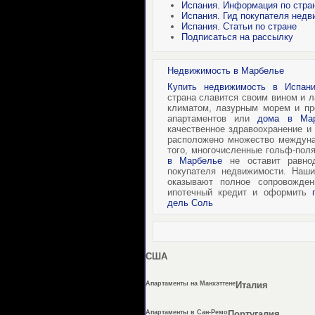
Испания. Информация по стра
Испания. Гид покупателя нед
Испания. Статьи по стране
Подписаться на рассылку
Недвижимость в Марбелье
Купить недвижимость в Испани
страна славится своим вином и 
климатом, лазурным морем и п
апартаментов или
дома в Мар
качественное здравоохранение и
расположено множество междуна
того, многочисленные гольф-пол
в Марбелье
не оставит равнод
покупателя недвижимости. Наши
оказывают полное сопровожден
ипотечный кредит и оформить
дель Соль
США
Апартаменты на Манхэттене
Италия
Апартаменты в Сан-Ремо
Португалия