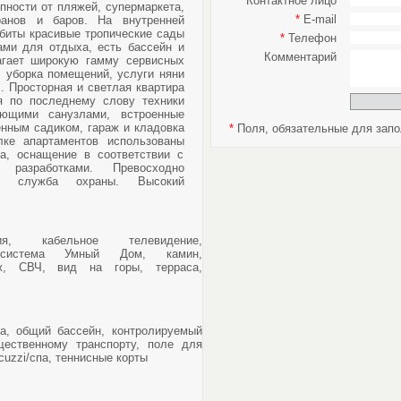
*
Контактное лицо
пности от пляжей, супермаркета,
*
E-mail
оранов и баров. На внутренней
збиты красивые тропические сады
*
Телефон
ами для отдыха, есть бассейн и
Комментарий
агает широкую гамму сервисных
, уборка помещений, услуги няни
. Просторная и светлая квартира
я по последнему слову техники
ающими санузлами, встроенные
енным садиком, гараж и кладовка
*
Поля, обязательные для запо
лке апартаментов использованы
а, оснащение в соответствии с
и разработками. Превосходно
ная служба охраны. Высокий
ция, кабельное телевидение,
 система Умный Дом, камин,
аж, СВЧ, вид на горы, терраса,
а, общий бассейн, контролируемый
щественному транспорту, поле для
cuzzi/спа, теннисные корты