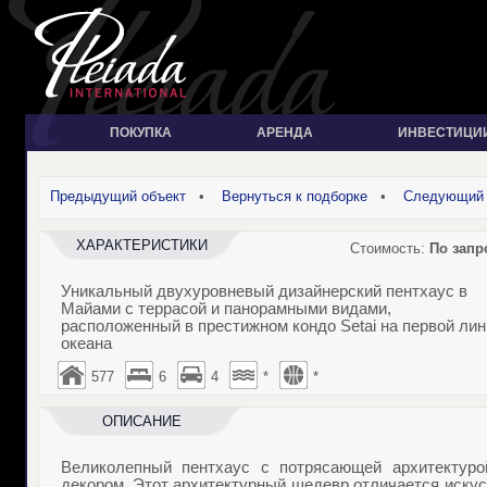
ПОКУПКА
АРЕНДА
ИНВЕСТИЦИ
Предыдущий объект
•
Вернуться к подборке
•
Следующий 
ХАРАКТЕРИСТИКИ
Стоимость:
По запр
Уникальный двухуровневый дизайнерский пентхаус в
Майами с террасой и панорамными видами,
расположенный в престижном кондо Setai на первой лин
океана
577
6
4
*
*
ОПИСАНИЕ
Великолепный пентхаус с потрясающей архитектуро
декором. Этот архитектурный шедевр отличается иску