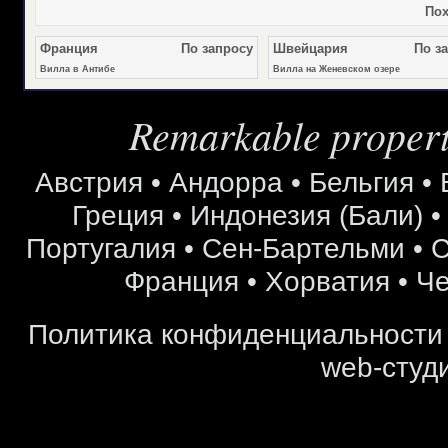
Пох
Франция
По запросу
Швейцария
По з
Вилла в Антибе
Вилла на Женевском озере
Remarkable properti
Австрия
•
Андорра
•
Бельгия
•
Греция
•
Индонезия (Бали)
Португалия
•
Сен-Бартельми
•
С
Франция
•
Хорватия
•
Че
Политика конфиденциальности
web-студи