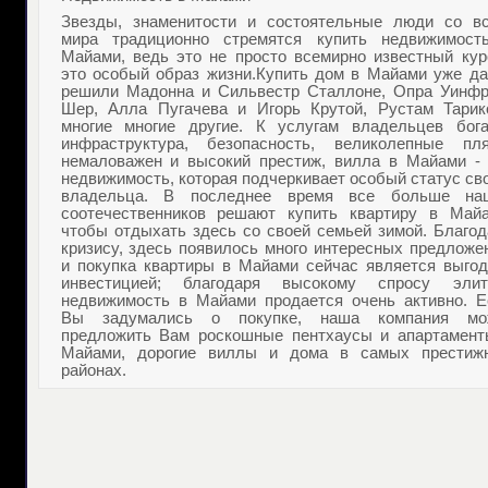
Звезды, знаменитости и состоятельные люди со вс
мира традиционно стремятся
купить недвижимост
Майами
, ведь это не просто всемирно известный кур
это особый образ жизни.
Купить дом в Майами
уже да
решили Мадонна и Сильвестр Сталлоне, Опра Уинфр
Шер, Алла Пугачева и Игорь Крутой, Рустам Тарик
многие многие другие. К услугам владельцев бога
инфраструктура, безопасность, великолепные пля
немаловажен и высокий престиж,
вилла в Майами
- 
недвижимость, которая подчеркивает особый статус св
владельца. В последнее время все больше на
соотечественников решают
купить квартиру в Май
чтобы отдыхать здесь со своей семьей зимой. Благод
кризису, здесь появилось много интересных предложе
и
покупка квартиры в Майами
сейчас является выгод
инвестицией; благодаря высокому спросу
элит
недвижимость в Майами
продается очень активно. Е
Вы задумались о покупке, наша компания мо
предложить Вам роскошные
пентхаусы и апартамент
Майами
, дорогие виллы и дома в самых престиж
районах.