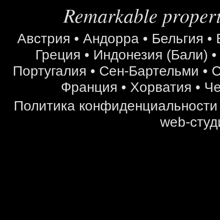
Remarkable properti
Австрия
•
Андорра
•
Бельгия
•
Греция
•
Индонезия (Бали)
Португалия
•
Сен-Бартельми
•
С
Франция
•
Хорватия
•
Че
Политика конфиденциальности
web-студ