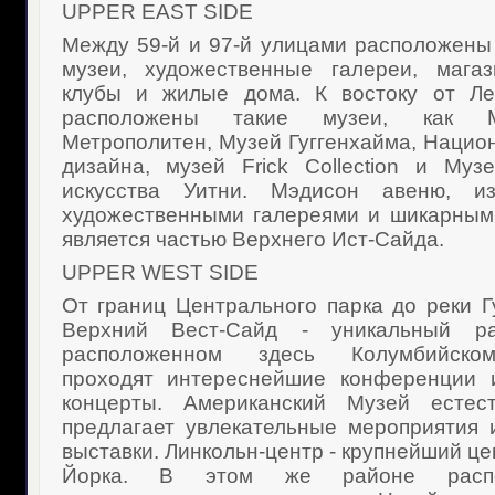
UPPER EAST SIDE
Между 59-й и 97-й улицами расположены
музеи, художественные галереи, магаз
клубы и жилые дома. К востоку от Ле
расположены такие музеи, как М
Метрополитен, Музей Гуггенхайма, Нацио
дизайна, музей Frick Collection и Муз
искусства Уитни. Мэдисон авеню, из
художественными галереями и шикарным
является частью Верхнего Ист-Сайда.
UPPER WEST SIDE
От границ Центрального парка до реки Г
Верхний Вест-Сайд - уникальный р
расположенном здесь Колумбийско
проходят интереснейшие конференции 
концерты. Американский Музей естес
предлагает увлекательные мероприятия
выставки. Линкольн-центр - крупнейший це
Йорка. В этом же районе распо