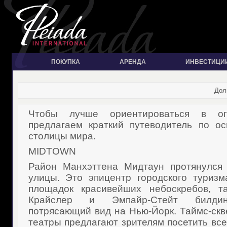
ПОКУПКА
АРЕНДА
ИНВЕСТИЦИ
Дол
Чтобы лучше ориентироваться в ог
предлагаем краткий путеводитель по о
столицы мира.
MIDTOWN
Район Манхэттена Мидтаун протянулся 
улицы. Это эпицентр городского туриз
площадок красивейших небоскребов, та
Крайслер и Эмпайр-Стейт билдинг
потрясающий вид на Нью-Йорк. Таймс-скв
театры предлагают зрителям посетить вс