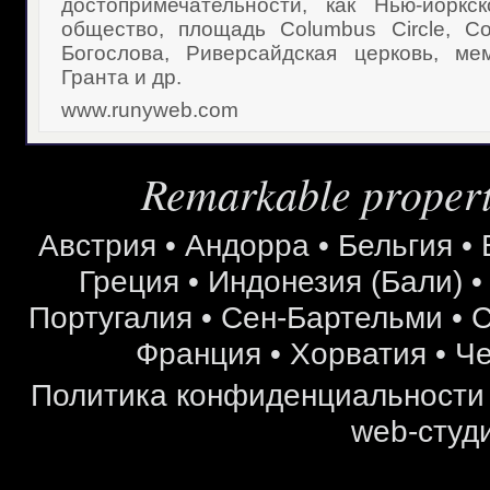
достопримечательности, как Нью-йоркс
общество, площадь Columbus Circle, С
Богослова, Риверсайдская церковь, ме
Гранта и др.
www.runyweb.com
Remarkable properti
Австрия
•
Андорра
•
Бельгия
•
Греция
•
Индонезия (Бали)
Португалия
•
Сен-Бартельми
•
С
Франция
•
Хорватия
•
Че
Политика конфиденциальности
web-студи