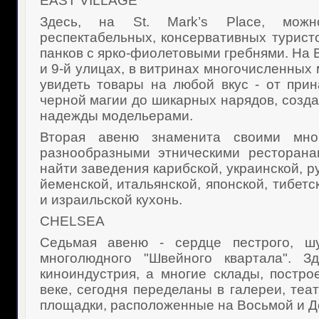
EAST VILLAGE
Здесь, на St. Mark’s Place, мож
респектабельных, консервативных турист
панков с ярко-фиолетовыми гребнями. На В
и 9-й улицах, в витринах многочисленных
увидеть товары на любой вкус - от при
черной магии до шикарных нарядов, соз
надежды модельерами.
Вторая авеню знаменита своими мно
разнообразными этническими ресторана
найти заведения карибской, украинской, ру
йеменской, итальянской, японской, тибетс
и израильской кухонь.
CHELSEA
Седьмая авеню - сердце пестрого, ш
многолюдного "Швейного квартала". Зд
киноиндустрия, а многие склады, постр
веке, сегодня переделаны в галереи, теа
площадки, расположенные на Восьмой и Д