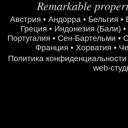
Remarkable properti
Австрия
•
Андорра
•
Бельгия
•
Греция
•
Индонезия (Бали)
Португалия
•
Сен-Бартельми
•
С
Франция
•
Хорватия
•
Че
Политика конфиденциальности
web-студ