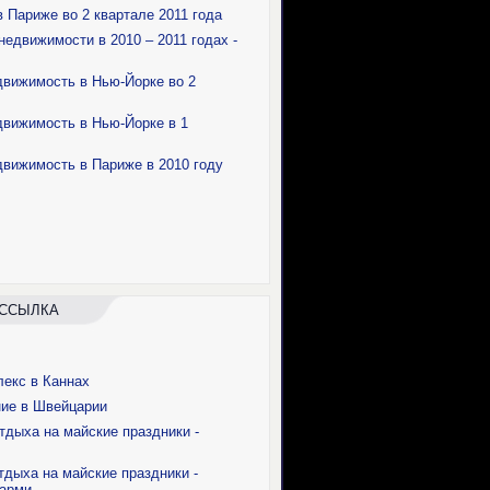
 Париже во 2 квартале 2011 года
едвижимости в 2010 – 2011 годах -
вижимость в Нью-Йорке во 2
вижимость в Нью-Йорке в 1
вижимость в Париже в 2010 году
ССЫЛКА
екс в Каннах
ие в Швейцарии
тдыха на майские праздники -
тдыха на майские праздники -
Марми