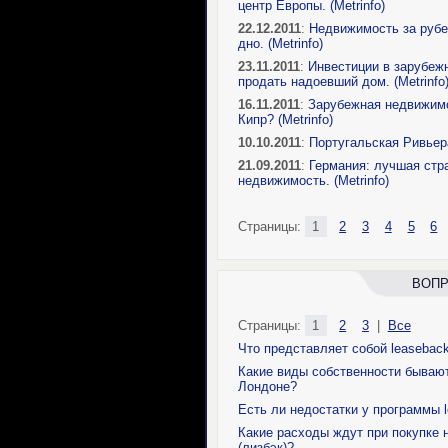
центр Европы. (Metrinfo)
22.12.2011
:
Недвижимость за рубе
дно. (Metrinfo)
23.11.2011
:
Инвестиции в зарубеж
продать надоевший дом. (Metrinfo
16.11.2011
:
Зарубежная недвижимо
Кипр? (Metrinfo)
10.10.2011
:
Португальская Ривьер
21.09.2011
:
Германия: лучшая стр
недвижимость. (Metrinfo)
Страницы:
1
2
3
4
5
6
ВОП
Страницы:
1
2
3
|
Все
Что представляет собой leaseback
Какие виды собственности бывают
Лондоне?
Есть ли недостатки у программы l
Какие расходы ждут при покупке 
(лизбэк)?