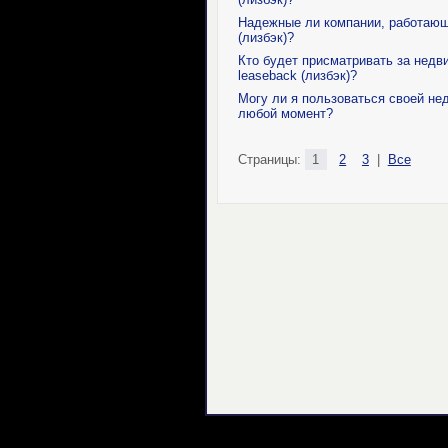
Надежные ли компании, работающ
(лизбэк)?
Кто будет присматривать за недв
leaseback (лизбэк)?
Могу ли я пользоваться своей не
любой момент?
Страницы:
1
2
3
|
Все