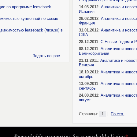
ие по программе leaseback
14.03.2012
:
Аналитика и новос
Испания
ижимостью купленной по схеме
28.02.2012
:
Аналитика и новос
Франция
движимостью leaseback (лизбэк) в
31.01.2012
:
Аналитика и новос
США
28.12.2011
:
С Новым Годом и 
08.12.2011
:
Аналитика и новос
Великобритания
Задать вопрос
21.11.2011
:
Аналитика и новос
Венгрия
18.10.2011
:
Аналитика и новос
октябрь
13.09.2011
:
Аналитика и новос
сентябрь
24.08.2011
:
Аналитика и новос
август
Страницы:
1
|
По стр.
Remarkable properties for remarkable living
*