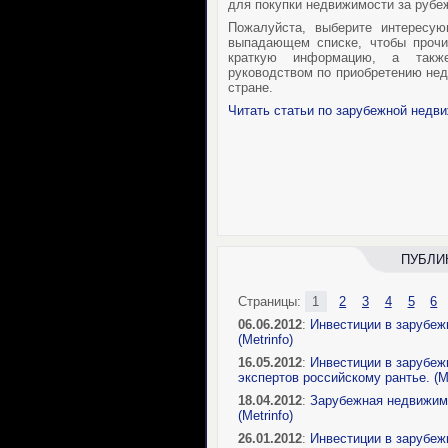
для покупки недвижимости за рубе
Пожалуйста, выберите интересу
выпадающем списке, чтобы прочит
краткую информацию, а такж
руководством по приобретению не
стране.
Читать статьи по зарубежной недв
ПУБЛИ
Страницы:
1
2
3
4
5
6
06.06.2012
:
Инвестиции в зарубеж
(Metrinfo)
16.05.2012
:
Инвестиции в зарубеж
экспертов российскому рантье. (Me
18.04.2012
:
Зарубежная недвижимо
(Metrinfo)
26.01.2012
:
Инвестиции в зарубеж