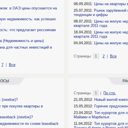
08.09.2011
:
Цены на квартиры в
жом: в ОАЭ цены опускаются на
25.07.2011
:
Рынок зарубежной н
тенденции и цифры
ную недвижимость: как успешно
08.07.2011
:
Цены на жилую нед
)
квартале 2011 года
сть: что предлагает россиянам
18.04.2011
:
Цены на жилую нед
квартале 2011 года
а (Недвижимость и цены)
04.04.2011
:
Цены на жилую нед
ана для частных инвестиций в
Страницы:
1
2
|
Все
7
|
Все
РОСЫ
РА
Страницы:
1
|
По стр.
 (лизбэк)?
21.05.2012
:
Новый жилой компл
 при покупке квартиры в
15.05.2012
:
Горячее предложен
23.04.2012
:
Топ курортов для о
easeback (лизбэк)?
Майами и Марбелья
недвижимости по схеме leaseback
11.04.2012
:
Топ курортов для о
Лазурный берег и Форте-дей-